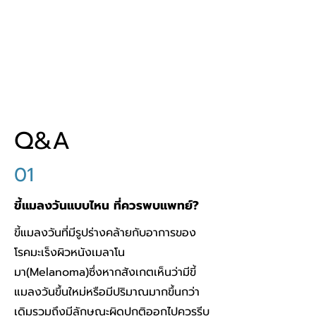
Q&A
01
ขี้แมลงวันแบบไหน ที่ควรพบแพทย์?
ขี้แมลงวันที่มีรูปร่างคล้ายกับอาการของ
โรคมะเร็งผิวหนังเมลาโน
มา(Melanoma)ซึ่งหากสังเกตเห็นว่ามีขี้
แมลงวันขึ้นใหม่หรือมีปริมาณมากขึ้นกว่า
เดิมรวมถึงมีลักษณะผิดปกติออกไปควรรีบ