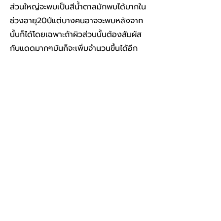
ส่วนใหญ่จะพบเป็นสีน้ำตาลมักพบได้มากใน
ช่วงอายุ20ปีแต่บางคนอาจจะพบหลังจาก
นั้นก็ได้โดยเฉพาะถ้าผิวส่วนนั้นต้องสัมผัส
กับ
แดดมากๆมันก็จะเพิ่มจำนวนขึ้นได้อีก