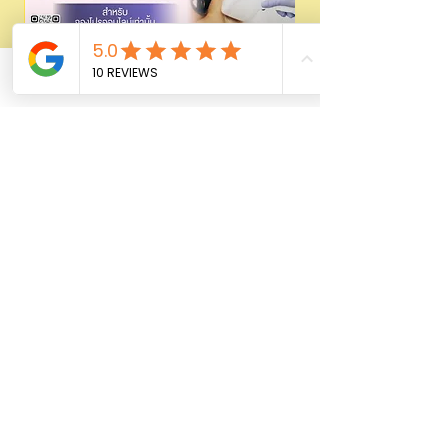
Laser Hair removal ขนด้วย 𝗗𝗜𝗢𝗗𝗘
Phone
Email
Facebook
499/1999 | wmedic
السعر
أضِف إلى العربة
FOR LADY
Shop All