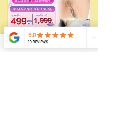
Phone
Email
Facebook
Laser Hair removal ขนด้วย 𝗗𝗜𝗢𝗗𝗘
499/1999 | wmedic
السعر
أضِف إلى العربة
FOR LADY
Shop All