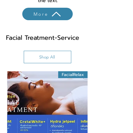
the text.
More
Facial Treatment-Service
Shop All
FacialRelax