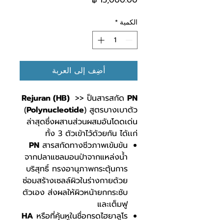
الكمية
*
أضِف إلى العربة
Rejuran (HB)
>> ป็นสารสกัด
PN
(
Polynucleotide
) สูตรบางเบาตัว
ล่าสุดซึ่งผสานส่วนผสมอันโดดเด่น
ทั้ง 3 ตัวเข้าไว้ด้วยกัน ได้เเก่
PN
สารสกัดทางชีวภาพเข้มข้น
จากปลาแซลมอนป่าจากแหล่งน้ำ
บริสุทธิ์ ทรงอานุภาพกระตุ้นการ
ซ่อมสร้างเซลล์ผิวในร่างกายด้วย
ตัวเอง ส่งผลให้ผิวหน้ายกกระชับ
และเต็มฟู
HA
หรือที่คุ้นหูในชื่อกรดไฮยาลูโร