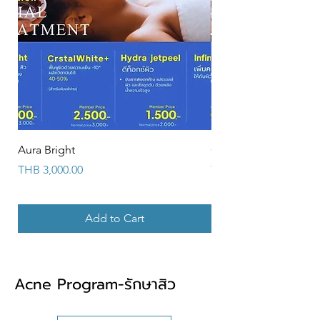
Aura Bright
CrstalWhite+
Price
Price
THB 3,000.00
THB 3,000.00
Add to Cart
Acne Program-รักษาสิว