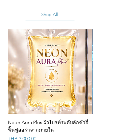
Shop All
Neon Aura Plus ผิวไบรท์ระดับลักชัวรี่
NAD+ CJ 100ml สำห
ฟื้นฟูออร่าจากภายใน
(6900/5000) @w
Price
Price
THB 3,000.00
THB 6,900.00