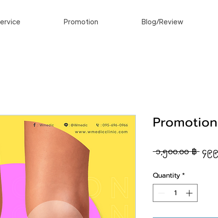
ervice
Promotion
Blog/Review
Promotion 
Regu
 ၁,၅၀၀.၀၀ ฿ 
၄၉၉
Quantity
*