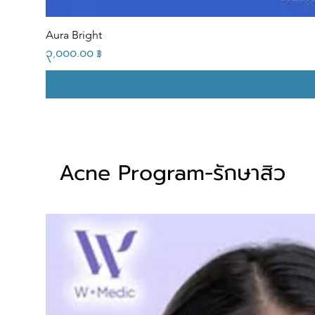
Aura Bright
Price
၃,၀၀၀.၀၀ ฿
Acne Program-รักษาสิว