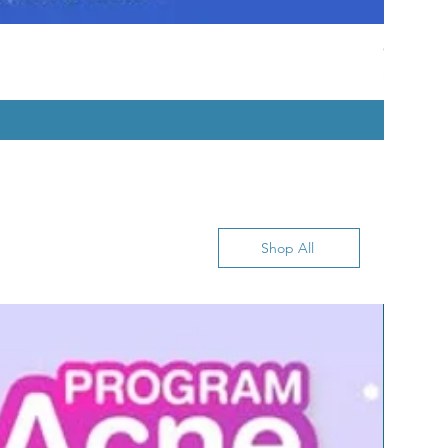
CrstalWh
Price
၃,၀၀၀.၀၀
Shop All