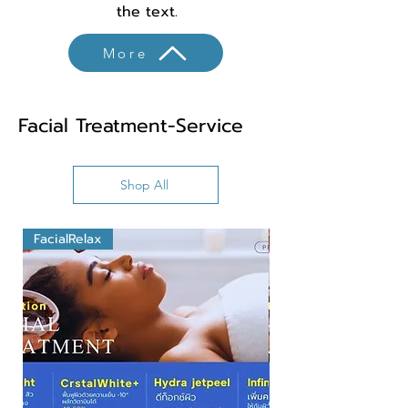
the text.
More
Facial Treatment-Service
Shop All
FacialRelax