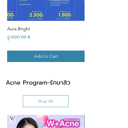
Aura Bright
CrstalWhite+
Price
Price
၃,၀၀၀.၀၀ ฿
၃,၀၀၀.၀၀ ฿
Add to Cart
Acne Program-รักษาสิว
Shop All