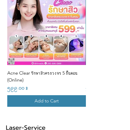
Acne Clear รักษาสิวครบวงจร 5 ขั้นตอน
PRP + Rejuran Skin R
(Online)
Program (9s)@w
Price
Regular Price
၅၉၉.၀၀ ฿
၂၂,၉၀၀.၀၀ ฿
Add to Cart
Laser-Service