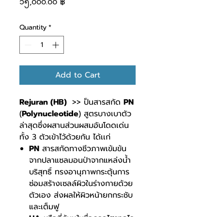
၁၅,၀၀၀.၀၀ ฿
Quantity
*
Add to Cart
Rejuran (HB)
>> ป็นสารสกัด
PN
(
Polynucleotide
) สูตรบางเบาตัว
ล่าสุดซึ่งผสานส่วนผสมอันโดดเด่น
ทั้ง 3 ตัวเข้าไว้ด้วยกัน ได้เเก่
PN
สารสกัดทางชีวภาพเข้มข้น
จากปลาแซลมอนป่าจากแหล่งน้ำ
บริสุทธิ์ ทรงอานุภาพกระตุ้นการ
ซ่อมสร้างเซลล์ผิวในร่างกายด้วย
ตัวเอง ส่งผลให้ผิวหน้ายกกระชับ
และเต็มฟู