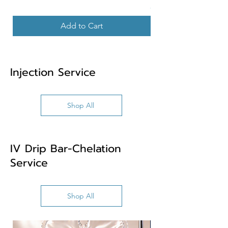
Price
၂,၈၉၉.၀၀ ฿
Add to Cart
Injection Service
Shop All
IV Drip Bar-Chelation
Service
Shop All