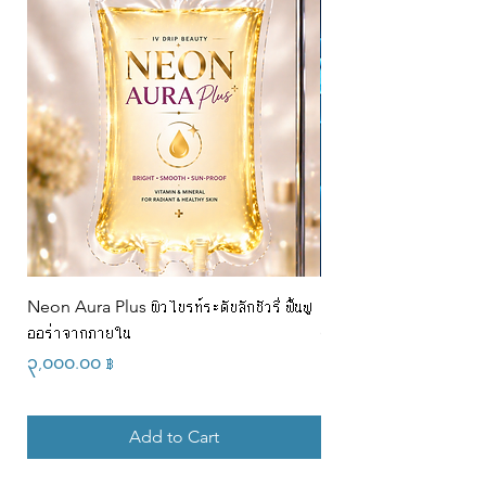
Neon Aura Plus ผิวไบรท์ระดับลักชัวรี่ ฟื้นฟู
NAD+ CJ 100ml สำหรั
ออร่าจากภายใน
(6900/5000) @w
Price
Price
၃,၀၀၀.၀၀ ฿
၆,၉၀၀.၀၀ ฿
Add to Cart