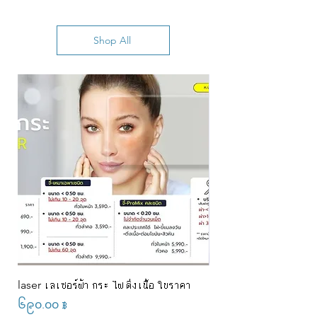
Shop All
laser เลเซอร์ฝ้า กระ ไฝ ติ่งเนื้อ ใบราคา
Promotion ร้อยไหมคอลล
ราคา 2,899 บาท ✨ แถมเพิ
Price
၆၉၀.၀၀ ฿