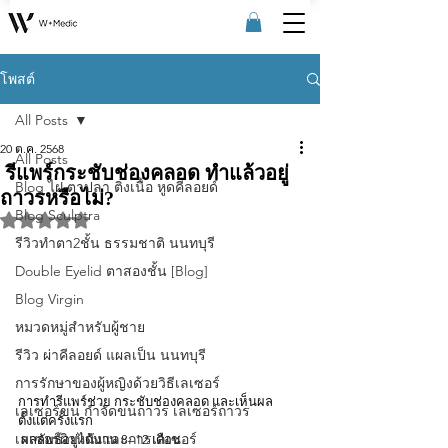
โพสต์
All Posts
20 ต.ค. 2568
All Posts
รีแพร์กระชับช่องคลอด ทำแล้วอยู่
Blog ไฝ ตาปลา ติ่งเนื้อ หูดคีลอยด์
ถาวรหรือไม่?
Blog Sculptra
ได้รับ NaN เต็ม 5 ดาว
รีวิวทําตา2ชั้น ธรรมชาติ นนทบุรี
Double Eyelid ตาสองชั้น [Blog]
Blog Virgin
หมวดหมู่สำหรับผู้ชาย
รีวิว ผ่าคีลอยด์ แผลเป็น นนทบุรี
การรักษาของผู้หญิงด้วยวิธีเลเซอร์
การทำรีแพร์ช่วย กระชับช่องคลอด และเห็นผล
เลเซอร์ขน กําจัดขนถาวร เลเซอร์ถาวร
ตั้งแต่ครั้งแรก
เลเซอร์ผิวหนังและการเลเซอร์
 ผลลัพธ์อยู่ได้นาน 8–12 เดือน