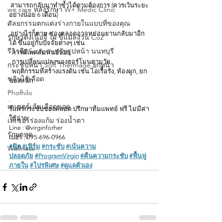
 สามารถกลับมาทำซ้ำได้ตามต้องการ (ควรเว้นระยะ
we care หลังรักษา W+ Medic Clinic
อย่างน้อย 6 เดือน)
ศัลยกรรมตกแต่งร่างกายในแบบที่ของคุณ
.
 อย่างไรก็ตาม ช่องคลอดอาจหย่อนยานกลับมาอีก
รักษาติ่งเนื้อจี้ ไฝ ขี้แมลงวัน Co2
ได้ ขึ้นอยู่กับปัจจัยต่างๆ เช่น
รีวิวฉีดSculptraปรับรูปหน้า นนทบุรี
  การมีเพศสัมพันธ์บ่อย
  การเปลี่ยนแปลงของฮอร์โมนตามวัย
กระชับหน้า Soft Thermage ยกหน้า
  พฤติกรรมที่สร้างแรงดัน เช่น ไอเรื้อรัง, ท้องผูก, ยก
ขลิบไร้เลือด
ของหนัก
.
Phofhilo
.
เลเซอร์เส้นเลือดขอด
รีแพร์กระชับช่องคลอด 
ปรึกษาทีมแพทย์ ฟรี ไม่มีค่า
ใช้จ่าย
เลเซอร์ร่องแก้ม ร่องนํ้าตา
Line : @virginforher
รักษาหูด
เบอร์ : 095-696-0966
#ฟิต
#เฟิร์ม
#กระชับ
#เน้นความ
Wellness
ปลอดภัย
#ProgramVirgin
#คืนความกระชับ
#ฟื้นฟู
ภายใน
#โปรพิเศษ
#ดูแลตัวเอง