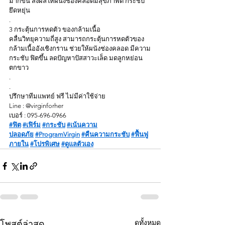
มากขึ้น ส่งผลให้ผนังช่องคลอดมีสุขภาพดี กระชับ 
ยึดหยุ่น
.
3 กระตุ้นการหดตัว ของกล้ามเนื้อ
คลื่นวิทยุความถี่สูง สามารถกระตุ้นการหดตัวของ 
กล้ามเนื้ออังเชิงกราน ช่วยให้ผนังช่องคลอด มีความ
กระชับ ฟิตขึ้น ลดปัญหาปัสสาวะเล็ด มดลูกหย่อน 
ตกขาว
.
.
ปรึกษาทีมแพทย์ ฟรี ไม่มีค่าใช้จ่าย
Line : @virginforher
เบอร์ : 095-696-0966
#ฟิต
#เฟิร์ม
#กระชับ
#เน้นความ
ปลอดภัย
#ProgramVirgin
#คืนความกระชับ
#ฟื้นฟู
ภายใน
#โปรพิเศษ
#ดูแลตัวเอง
ดูทั้งหมด
โพสต์ล่าสุด