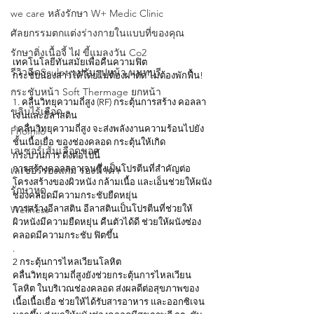
we care หลังรักษา W+ Medic Clinic
ศัลยกรรมตกแต่งร่างกายในแบบที่ของคุณ
รักษาติ่งเนื้อจี้ ไฝ ขี้แมลงวัน Co2
เทคโนโลยีทันสมัยเพื่อคืนความฟิต
รีวิวฉีดSculptraปรับรูปหน้า นนทบุรี
กระชับน้องสาวได้โดยไม่ต้องผ่าตัด ไม่ต้องพักฟื้น!
.
กระชับหน้า Soft Thermage ยกหน้า
1. คลื่นวิทยุความถี่สูง (RF) กระตุ้นการสร้าง คอลลา
ขลิบไร้เลือด
เจนและอีลาสติน
"คลื่นวิทยุความถี่สูง จะส่งพลังงานความร้อนไปยัง
Phofhilo
ชั้นเนื้อเยื่อ ของช่องคลอด กระตุ้นให้เกิด
เลเซอร์เส้นเลือดขอด
กระบวนการ ดังต่อไปนี้
การสร้างคอลลลาเจนซึ่งเป็นโปรตีนที่สำคัญต่อ
เลเซอร์ร่องแก้ม ร่องนํ้าตา
โครงสร้างของผิวหนัง กล้ามเนื้อ และเอ็นช่วยให้ผนัง
รักษาหูด
ช่องคลอดมีความกระชับยืดหยุ่น
Wellness
การสร้างอีลาสติน อีลาสตินเป็นโปรตีนที่ช่วยให้
ผิวหนังมีความยืดหยุ่น คืนตัวได้ดี ช่วยให้ผนังซ่อง
คลอดมีความกระชับ ฟิตขึ้น
.
2 กระตุ้นการไหลเวียนโลหิต
คลื่นวิทยุความถี่สูงยังช่วยกระตุ้นการไหลเวียน
โลหิต ในบริเวณช่องคลอด ส่งผลดีต่อสุขภาพของ
เนื้อเนื้อเยื่อ ช่วยให้ได้รับสารอาหาร และออกซิเจน