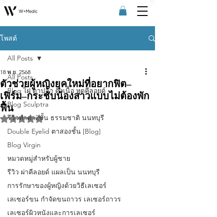
โพสต์
All Posts
18 พ.ย. 2568
All Posts
ตัวช่วยผู้หญิงยุคใหม่ที่อยากฟิต–
Blog ไฝ ตาปลา ติ่งเนื้อ หูดคีลอยด์
เฟิร์ม–กระชับน้องสาวแบบไม่ต้องพัก
Blog Sculptra
ฟื้น
รีวิวทําตา2ชั้น ธรรมชาติ นนทบุรี
ได้รับ NaN เต็ม 5 ดาว
Double Eyelid ตาสองชั้น [Blog]
Blog Virgin
หมวดหมู่สำหรับผู้ชาย
รีวิว ผ่าคีลอยด์ แผลเป็น นนทบุรี
การรักษาของผู้หญิงด้วยวิธีเลเซอร์
เลเซอร์ขน กําจัดขนถาวร เลเซอร์ถาวร
เลเซอร์ผิวหนังและการเลเซอร์