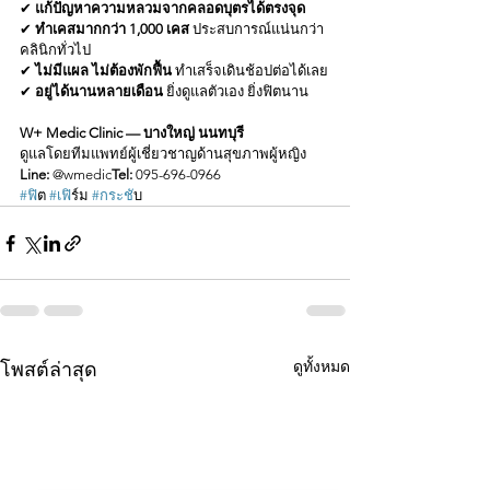
✔ 
แก้ปัญหาความหลวมจากคลอดบุตรได้ตรงจุด
✔ 
ทำเคสมากกว่า 1,000 เคส
 ประสบการณ์แน่นกว่า
คลินิกทั่วไป
✔ 
ไม่มีแผล ไม่ต้องพักฟื้น
 ทำเสร็จเดินช้อปต่อได้เลย
✔ 
อยู่ได้นานหลายเดือน
 ยิ่งดูแลตัวเอง ยิ่งฟิตนาน
W+ Medic Clinic — บางใหญ่ นนทบุรี
ดูแลโดยทีมแพทย์ผู้เชี่ยวชาญด้านสุขภาพผู้หญิง
Line:
 @wmedic
Tel:
 095-696-0966
#ฟ
ิต 
#เฟ
ิร์ม 
#กระช
ับ
ดูทั้งหมด
โพสต์ล่าสุด