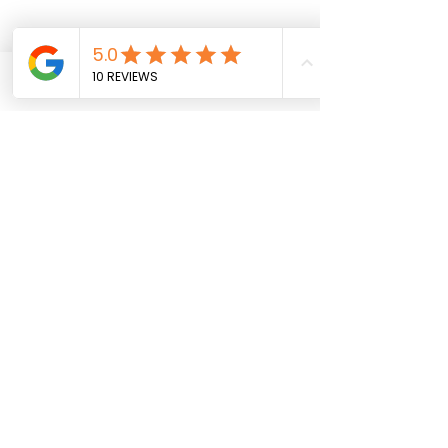
Phone
Email
Facebook
0.0 / 5 (0)
ความคิดเห็น
แสดงความคิดเห็นและให้คะแนน...
ปลดล็อคความงามด้วย
ค้นพบความลับของ
เลเซอร์ผิวพรรณและการ
W Medic Clinic ก
ดูแล
เลเซอร์ผิวพรรณ