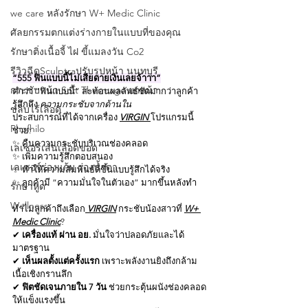
we care หลังรักษา W+ Medic Clinic
ศัลยกรรมตกแต่งร่างกายในแบบที่ของคุณ
รักษาติ่งเนื้อจี้ ไฝ ขี้แมลงวัน Co2
รีวิวฉีดSculptraปรับรูปหน้า นนทบุรี
“555 ฟินแบบนี้ไม่เสียดายเงินเลยจ้าาา”
กระชับหน้า Soft Thermage ยกหน้า
คำว่า “ฟินแบบนี้” สะท้อนผลลัพธ์ชัดมากว่าลูกค้า
รู้สึกถึง 
ความกระชับจากด้านใน
ขลิบไร้เลือด
ประสบการณ์ที่ได้จากเครื่อง 
VIRGIN 
โปรแกรมนี้
Phofhilo
ช่วย:
✨ คืนความกระชับบริเวณช่องคลอด
เลเซอร์เส้นเลือดขอด
✨ เพิ่มความรู้สึกตอบสนอง
เลเซอร์ร่องแก้ม ร่องนํ้าตา
✨ ทำให้ความสัมพันธ์ดีขึ้นแบบรู้สึกได้จริง
✨ ลูกค้ามี “ความมั่นใจในตัวเอง” มากขึ้นหลังทำ
รักษาหูด
Wellness
ทำไมลูกค้าถึงเลือก
 VIRGIN
 กระชับน้องสาวที่ 
W+ 
Medic Clinic
?
✔ 
เครื่องแท้ ผ่าน อย.
 มั่นใจว่าปลอดภัยและได้
มาตรฐาน
✔ 
เห็นผลตั้งแต่ครั้งแรก
 เพราะพลังงานยิงถึงกล้าม
เนื้อเชิงกรานลึก
✔ 
ฟิตชัดเจนภายใน 7 วัน
 ช่วยกระตุ้นผนังช่องคลอด
ให้แข็งแรงขึ้น