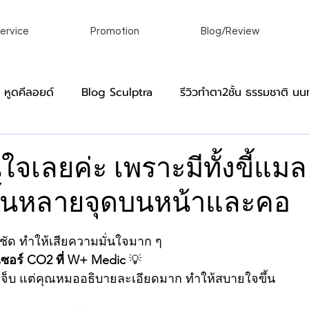
ervice
Promotion
Blog/Review
อ หูดคีลอยด์
Blog Sculptra
รีวิวทําตา2ชั้น ธรรมชาติ นนท
]
Blog Virgin
หมวดหมู่สำหรับผู้ชาย
รีวิว ผ่าคีลอย
ั่นใจเลยค่ะ เพราะมีทั้งขี้แม
ึ้นหลายจุดบนหน้าและคอ
์
เลเซอร์ขน กําจัดขนถาวร เลเซอร์ถาวร
เลเซอร์ผิวหนังแล
าว
็นชัด ทำให้เสียความมั่นใจมาก ๆ
linic
ศัลยกรรมตกแต่งร่างกายในแบบที่ของคุณ
รักษาติ่
เซอร์ CO2 ที่ W+ Medic
 💡
เจ็บ แต่คุณหมออธิบายละเอียดมาก ทำให้สบายใจขึ้น