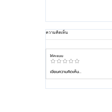
ความคิดเห็น
ให้คะแนน
เขียนความคิดเห็น…
คีลอยด์…ยิ่งเริ่มดูแลเร็ว ยิ่ง
วางแผนได้ง่ายกว่า
W+ Medic