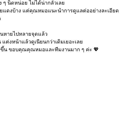
รี
กระชับหน้า Soft Thermage ยกหน้า
ขลิบไร้เลือด
ึง ๆ นิดหน่อย ไม่ได้น่ากลัวเลย 
รอยแดงบ้าง แต่คุณหมอแนะนำการดูแลต่ออย่างละเอียด
 
ร่องแก้ม ร่องนํ้าตา
รักษาหูด
Wellness
วันหายไปหลายจุดแล้ว
ึ้น แต่งหน้าแล้วดูเนียนกว่าเดิมเยอะเลย 
ากขึ้น ขอบคุณคุณหมอและทีมงานมาก ๆ ค่ะ 💖