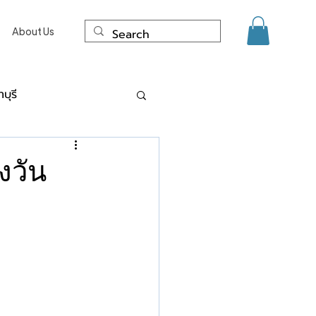
About Us
บุรี
ด์ แผลเป็น นนทบุรี
ลงวัน
ะการเลเซอร์
งเนื้อจี้ ไฝ ขี้แมลงวัน Co2