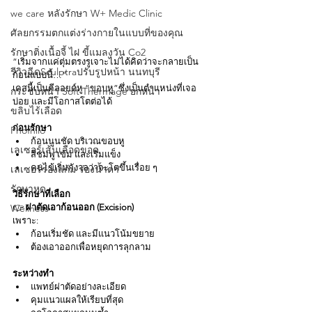
we care หลังรักษา W+ Medic Clinic
ศัลยกรรมตกแต่งร่างกายในแบบที่ของคุณ
รักษาติ่งเนื้อจี้ ไฝ ขี้แมลงวัน Co2
“เริ่มจากแค่ตุ่มตรงรูเจาะไม่ได้คิดว่าจะกลายเป็น
รีวิวฉีดSculptraปรับรูปหน้า นนทบุรี
ก้อนแบบนี้…”
เคสนี้เป็นคีลอยด์หู “ขอบหู”ซึ่งเป็นตำแหน่งที่เจอ
กระชับหน้า Soft Thermage ยกหน้า
บ่อย และมีโอกาสโตต่อได้
ขลิบไร้เลือด
ก่อนรักษา
Phofhilo
ก้อนนูนชัด บริเวณขอบหู
เลเซอร์เส้นเลือดขอด
สีชมพู เข้ม และเริ่มแข็ง
คนไข้เริ่มกังวลว่าจะโตขึ้นเรื่อย ๆ
เลเซอร์ร่องแก้ม ร่องนํ้าตา
รักษาหูด
วิธีรักษาที่เลือก
Wellness
👉 
ผ่าตัดเอาก้อนออก (Excision)
เพราะ:
ก้อนเริ่มชัด และมีแนวโน้มขยาย
ต้องเอาออกเพื่อหยุดการลุกลาม
ระหว่างทำ
แพทย์ผ่าตัดอย่างละเอียด
คุมแนวแผลให้เรียบที่สุด