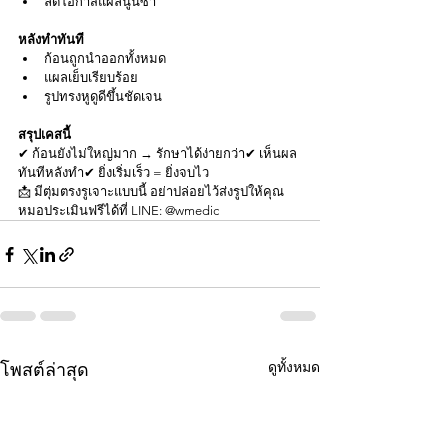
ลดโอกาสแผลนูนซ้ำ
หลังทำทันที
ก้อนถูกนำออกทั้งหมด
แผลเย็บเรียบร้อย
รูปทรงหูดูดีขึ้นชัดเจน
สรุปเคสนี้
✔ ก้อนยังไม่ใหญ่มาก → รักษาได้ง่ายกว่า✔ เห็นผล
ทันทีหลังทำ✔ ยิ่งเริ่มเร็ว = ยิ่งจบไว
📩 มีตุ่มตรงรูเจาะแบบนี้ อย่าปล่อยไว้ส่งรูปให้คุณ
หมอประเมินฟรีได้ที่ LINE: @wmedic
ดูทั้งหมด
โพสต์ล่าสุด