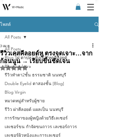
โพสต์
All Posts
3 เม.ย.
All Posts
รีวิวเคสคีลอยด์หู ตรงจุดเจาะ…จาก
Blog ไฝ ตาปลา ติ่งเนื้อ หูดคีลอยด์
ก้อนนูน → เรียบขึ้นชัดเจน
Blog Sculptra
ได้รับ NaN เต็ม 5 ดาว
รีวิวทําตา2ชั้น ธรรมชาติ นนทบุรี
Double Eyelid ตาสองชั้น [Blog]
Blog Virgin
หมวดหมู่สำหรับผู้ชาย
รีวิว ผ่าคีลอยด์ แผลเป็น นนทบุรี
การรักษาของผู้หญิงด้วยวิธีเลเซอร์
เลเซอร์ขน กําจัดขนถาวร เลเซอร์ถาวร
เลเซอร์ผิวหนังและการเลเซอร์