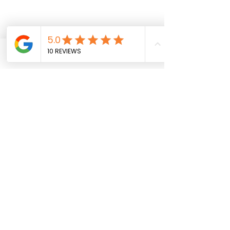
Phone
Email
Facebook
0.0 / 5 (0)
ความคิดเห็น
แสดงความคิดเห็นและให้คะแนน...
ปลดล็อคความงามด้วย
ค้นพบความลับของ
เลเซอร์ผิวพรรณและการ
W Medic Clinic ก