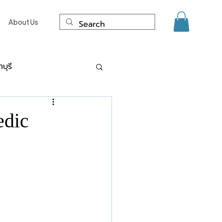
About Us
บุรี
ด์ แผลเป็น นนทบุรี
edic
ะการเลเซอร์
งเนื้อจี้ ไฝ ขี้แมลงวัน Co2