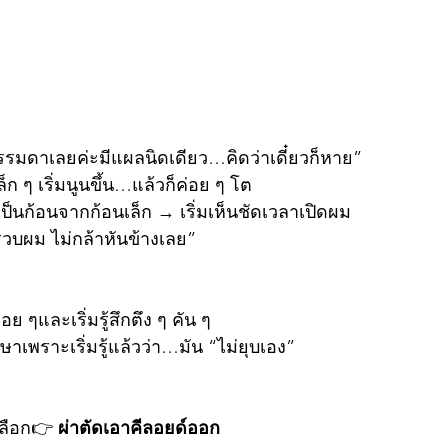
รมดาเลยค่ะมีแผลนิดเดียว…คิดว่าเดี๋ยวก็หาย”
็ก ๆ เริ่มนูนขึ้น…แล้วก็ค่อย ๆ โต
ป็นก้อนจากก้อนเล็ก → เริ่มเห็นชัดเวลาเปิดผม
รวบผม ไม่กล้าหันข้างเลย”
ื่อย ๆและเริ่มรู้สึกตึง ๆ คัน ๆ
าเพราะเริ่มรู้แล้วว่า…มัน “ไม่ยุบเอง”
ลือก👉 
ผ่าตัดเอาคีลอยด์ออก