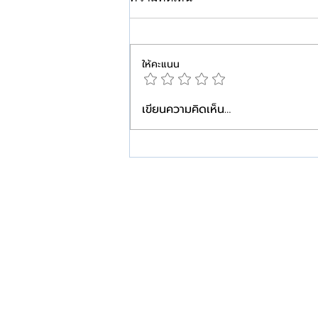
ให้คะแนน
เขียนความคิดเห็น…
คีลอยด์…ยิ่งเริ่มดูแลเร็ว ยิ่ง
วางแผนได้ง่ายกว่า
W+ Medic
W+Medic Clinic
ศูนย์เลเซอร์ คีลอยด์ และแผลเป็น
ติดกับสถานีรถไฟฟ้าสามแยกบางใหญ่
Call Center: 095-696-0966
สาขาบางใหญ่ 02-126-0408