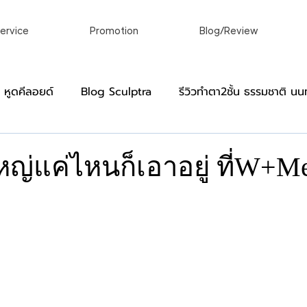
ervice
Promotion
Blog/Review
อ หูดคีลอยด์
Blog Sculptra
รีวิวทําตา2ชั้น ธรรมชาติ นนท
]
Blog Virgin
หมวดหมู่สำหรับผู้ชาย
รีวิว ผ่าคีลอย
หญ่แค่ไหนก็เอาอยู่ ที่W+M
าว
์
เลเซอร์ขน กําจัดขนถาวร เลเซอร์ถาวร
เลเซอร์ผิวหนังแล
linic
ศัลยกรรมตกแต่งร่างกายในแบบที่ของคุณ
รักษาติ่