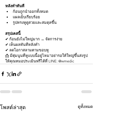
หลังทำทันที
ก้อนถูกนำออกทั้งหมด
แผลเย็บเรียบร้อย
รูปทรงหูดูสวยและสมดุลขึ้น
สรุปเคสนี้
✔ ก้อนยังไม่ใหญ่มาก → จัดการง่าย
✔ เห็นผลทันทีหลังทำ
✔ ลดโอกาสลามตามขอบหู
📩 มีตุ่มนูนที่หูแบบนี้อยู่ไหม?อย่ารอให้ใหญ่ขึ้นส่งรูป
ให้คุณหมอประเมินฟรีได้ที่ LINE: @wmedic
ดูทั้งหมด
โพสต์ล่าสุด