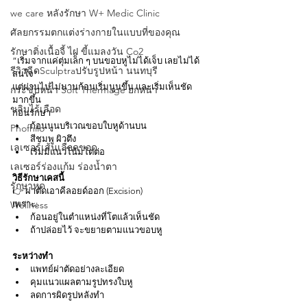
we care หลังรักษา W+ Medic Clinic
ศัลยกรรมตกแต่งร่างกายในแบบที่ของคุณ
รักษาติ่งเนื้อจี้ ไฝ ขี้แมลงวัน Co2
“เริ่มจากแค่ตุ่มเล็ก ๆ บนขอบหูไม่ได้เจ็บ เลยไม่ได้
รีวิวฉีดSculptraปรับรูปหน้า นนทบุรี
สนใจ”
แต่ผ่านไปไม่นานก้อนเริ่มนูนขึ้น และเริ่มเห็นชัด
กระชับหน้า Soft Thermage ยกหน้า
มากขึ้น
ขลิบไร้เลือด
ก่อนรักษา
ก้อนนูนบริเวณขอบใบหูด้านบน
Phofhilo
สีชมพู ผิวตึง
เลเซอร์เส้นเลือดขอด
เริ่มมีแนวโน้มโตต่อ
เลเซอร์ร่องแก้ม ร่องนํ้าตา
วิธีรักษาเคสนี้
รักษาหูด
👉 ผ่าตัดเอาคีลอยด์ออก (Excision)
Wellness
เพราะ:
ก้อนอยู่ในตำแหน่งที่โตแล้วเห็นชัด
ถ้าปล่อยไว้ จะขยายตามแนวขอบหู
ระหว่างทำ
แพทย์ผ่าตัดอย่างละเอียด
คุมแนวแผลตามรูปทรงใบหู
ลดการผิดรูปหลังทำ