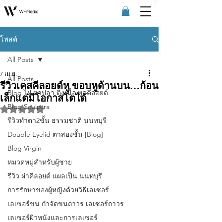
โพสต์
All Posts
7 เม.ย.
All Posts
รีวิวเคสคีลอยด์หู ขอบหูด้านบน…ก้อน
Blog ไฝ ตาปลา ติ่งเนื้อ หูดคีลอยด์
เล็กแต่มีโอกาสโตได้
Blog Sculptra
ได้รับ NaN เต็ม 5 ดาว
รีวิวทําตา2ชั้น ธรรมชาติ นนทบุรี
Double Eyelid ตาสองชั้น [Blog]
Blog Virgin
หมวดหมู่สำหรับผู้ชาย
รีวิว ผ่าคีลอยด์ แผลเป็น นนทบุรี
การรักษาของผู้หญิงด้วยวิธีเลเซอร์
เลเซอร์ขน กําจัดขนถาวร เลเซอร์ถาวร
เลเซอร์ผิวหนังและการเลเซอร์