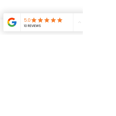
Phone
Email
Facebook
0.0 / 5 (0)
ความคิดเห็น
แสดงความคิดเห็นและให้คะแนน...
ปลดล็อคความงามด้วย
ค้นพบความลับของ
เลเซอร์ผิวพรรณและการ
W Medic Clinic ก