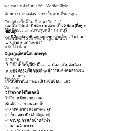
we care หลังรักษา W+ Medic Clinic
ศัลยกรรมตกแต่งร่างกายในแบบที่ของคุณ
รักษาติ่งเนื้อจี้ ไฝ ขี้แมลงวัน Co2
เคสนี้ไม่ใช่แค่ “ติ่งเดียว”แต่ลามเป็น 
2 ก้อน (ติ่งหู + 
รีวิวฉีดSculptraปรับรูปหน้า นนทบุรี
ขอบหู)
👉 นี่คือรูปแบบที่เจอบ่อยมาก“เริ่มเล็ก → ไม่รักษา 
กระชับหน้า Soft Thermage ยกหน้า
→ ขยาย + แตกแขนง”
ขลิบไร้เลือด
วิเคราะห์เคสนี้แบบตรงจุด
Phofhilo
จากภาพ
เลเซอร์เส้นเลือดขอด
ก้อนบน: นูนตึง ผิวเงา → คีลอยด์โตต่อเนื่อง
ก้อนล่าง: ใหญ่กว่า → มีการสะสมคอลลาเจน
เลเซอร์ร่องแก้ม ร่องนํ้าตา
มานาน
รักษาหูด
👉 แปลว่าเป็น “ระยะที่เริ่มซับซ้อน” แล้ว
Wellness
วิธีรักษาที่ใช้ในเคสนี้
ไม่ใช่แค่ตัดออกธรรมดา 
❌แต่ต้องวางแผนแบบนี้:
✅ ผ่าตัดเอาก้อนออกทั้ง 2 จุด
✅ เย็บลดแรงตึง (สำคัญมาก)
✅ ควบคุมการเกิดซ้ำหลังทำ
จากภาพด้านขวา