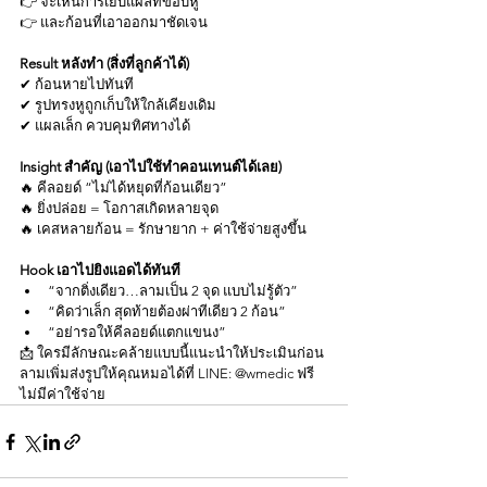
👉 จะเห็นการเย็บแผลที่ขอบหู
👉 และก้อนที่เอาออกมาชัดเจน
Result หลังทำ (สิ่งที่ลูกค้าได้)
✔ ก้อนหายไปทันที
✔ รูปทรงหูถูกเก็บให้ใกล้เคียงเดิม
✔ แผลเล็ก ควบคุมทิศทางได้
Insight สำคัญ (เอาไปใช้ทำคอนเทนต์ได้เลย)
🔥 คีลอยด์ “ไม่ได้หยุดที่ก้อนเดียว”
🔥 ยิ่งปล่อย = โอกาสเกิดหลายจุด
🔥 เคสหลายก้อน = รักษายาก + ค่าใช้จ่ายสูงขึ้น
Hook เอาไปยิงแอดได้ทันที
“จากติ่งเดียว…ลามเป็น 2 จุด แบบไม่รู้ตัว”
“คิดว่าเล็ก สุดท้ายต้องผ่าทีเดียว 2 ก้อน”
“อย่ารอให้คีลอยด์แตกแขนง”
📩 ใครมีลักษณะคล้ายแบบนี้แนะนำให้ประเมินก่อน
ลามเพิ่มส่งรูปให้คุณหมอได้ที่ LINE: @wmedic ฟรี 
ไม่มีค่าใช้จ่าย