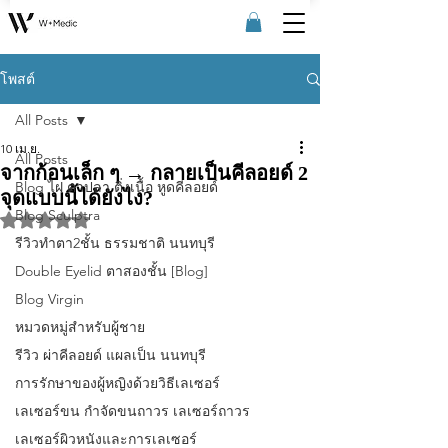
โพสต์
All Posts
10 เม.ย.
All Posts
จากก้อนเล็ก ๆ → กลายเป็นคีลอยด์ 2
Blog ไฝ ตาปลา ติ่งเนื้อ หูดคีลอยด์
จุดแบบนี้ได้ยังไง?
Blog Sculptra
ได้รับ NaN เต็ม 5 ดาว
รีวิวทําตา2ชั้น ธรรมชาติ นนทบุรี
Double Eyelid ตาสองชั้น [Blog]
Blog Virgin
หมวดหมู่สำหรับผู้ชาย
รีวิว ผ่าคีลอยด์ แผลเป็น นนทบุรี
การรักษาของผู้หญิงด้วยวิธีเลเซอร์
เลเซอร์ขน กําจัดขนถาวร เลเซอร์ถาวร
เลเซอร์ผิวหนังและการเลเซอร์