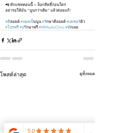
📲 ทักแชทตอนนี้ = ล็อกสิทธิ์ก่อนใคร
อย่ารอให้มัน “นูนกว่าเดิม” แล้วค่อยแก้!
#ค
ีลอยด์ 
#แผลเป
็นนูน 
#ร
ักษาคีลอยด์ 
#เลเซอร
์ผิว 
#โปรฟร
ี 
#ปร
ึกษาฟรี 
#WMedicClinic
#ท
ักเลย
ดูทั้งหมด
โพสต์ล่าสุด