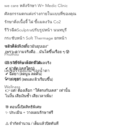
we care หลังรักษา W+ Medic Clinic
ศัลยกรรมตกแต่งร่างกายในแบบที่ของคุณ
รักษาติ่งเนื้อจี้ ไฝ ขี้แมลงวัน Co2
รีวิวฉีดSculptraปรับรูปหน้า นนทบุรี
กระชับหน้า Soft Thermage ยกหน้า
ขลิบไร้เลือด
อย่าคิดว่า “เดี๋ยวมันยุบเอง”
เพราะความจริงคือ…มันโตขึ้นเรื่อย ๆ 😰
Phofhilo
เลเซอร์เส้นเลือดขอด
💥 3 วิธีรักษาหลักที่ได้ผลจริง
✔ ผ่าตัด (เคสใหญ่)
เลเซอร์ร่องแก้ม ร่องนํ้าตา
✔ ฉีดยา (ลดนูน ลดคัน)
รักษาหูด
✔ เลเซอร์ (ลดแดง ผิวเรียบขึ้น)
Wellness
👉 แต่! ต้องเลือก “ให้ตรงกับเคส” เท่านั้น
ไม่งั้น เสียเงินซ้ำ เสียเวลาเพิ่ม!
🎯 ตอนนี้เปิดสิทธิพิเศษ
✨ ประเมิน + วางแผนรักษาฟรี
⚠️ จำกัดจำนวน / เต็มแล้วปิดทันที