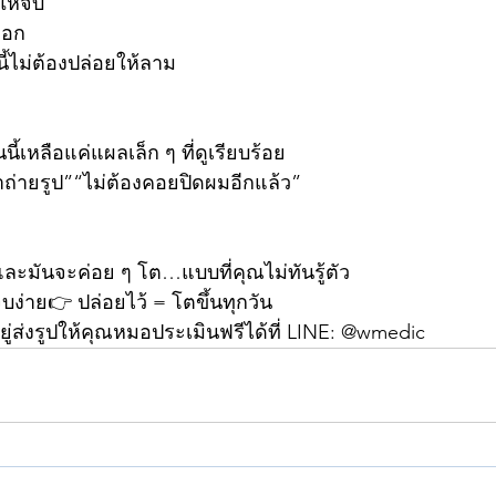
ให้จบ”
ออก
นี้ไม่ต้องปล่อยให้ลาม
ี้เหลือแค่แผลเล็ก ๆ ที่ดูเรียบร้อย
าถ่ายรูป”“ไม่ต้องคอยปิดผมอีกแล้ว”
และมันจะค่อย ๆ โต…แบบที่คุณไม่ทันรู้ตัว
จบง่าย👉 ปล่อยไว้ = โตขึ้นทุกวัน
อยู่ส่งรูปให้คุณหมอประเมินฟรีได้ที่ LINE: @wmedic