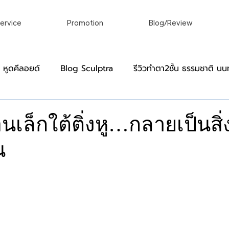
ervice
Promotion
Blog/Review
อ หูดคีลอยด์
Blog Sculptra
รีวิวทําตา2ชั้น ธรรมชาติ นนท
]
Blog Virgin
หมวดหมู่สำหรับผู้ชาย
รีวิว ผ่าคีลอย
นเล็กใต้ติ่งหู…กลายเป็นสิ่ง
น
์
เลเซอร์ขน กําจัดขนถาวร เลเซอร์ถาวร
เลเซอร์ผิวหนังแล
าว
linic
ศัลยกรรมตกแต่งร่างกายในแบบที่ของคุณ
รักษาติ่