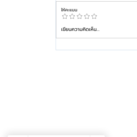
ให้คะแนน
เขียนความคิดเห็น…
คีลอยด์…ยิ่งเริ่มดูแลเร็ว ยิ่ง
วางแผนได้ง่ายกว่า
W+ Medic
W+Medic Clinic
ศูนย์เลเซอร์ คีลอยด์ และแผลเป็น
ติดกับสถานีรถไฟฟ้าสามแยกบางใหญ่
Call Center: 095-696-0966
สาขาบางใหญ่ 02-126-0408
ID Line: @Wmedic
Email:
Wmedic.official@gmail.com