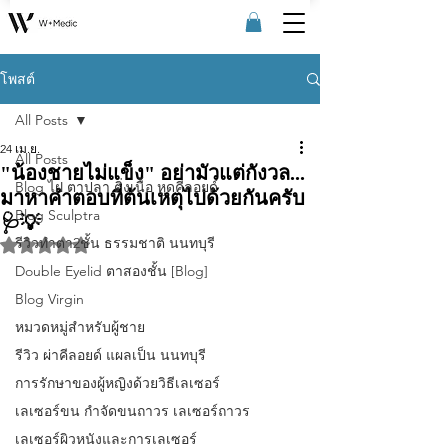
โพสต์
All Posts
24 เม.ย.
All Posts
"น้องชายไม่แข็ง" อย่ามัวแต่กังวล...
Blog ไฝ ตาปลา ติ่งเนื้อ หูดคีลอยด์
มาหาคำตอบที่ต้นเหตุไปด้วยกันครับ
Blog Sculptra
🩺💡
รีวิวทําตา2ชั้น ธรรมชาติ นนทบุรี
ได้รับ NaN เต็ม 5 ดาว
Double Eyelid ตาสองชั้น [Blog]
Blog Virgin
หมวดหมู่สำหรับผู้ชาย
รีวิว ผ่าคีลอยด์ แผลเป็น นนทบุรี
การรักษาของผู้หญิงด้วยวิธีเลเซอร์
เลเซอร์ขน กําจัดขนถาวร เลเซอร์ถาวร
เลเซอร์ผิวหนังและการเลเซอร์