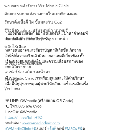
we care หลังรักษา W+ Medic Clinic
ศัลยกรรมตกแต่งร่างกายในแบบที่ของคุณ
รักษาติ่งเนื้อจี้ ไฝ ขี้แมลงวัน Co2
รีวิวฉีดSculptraปรับรูปหน้า นนทบุรี
"น้องชายไม่แข็ง" อย่ามัวแต่กังวล... มาหาคำตอบที่
กระชับหน้า Soft Thermage ยกหน้า
ต้นเหตุไปด้วยกันครับ 🩺💡
.
ขลิบไร้เลือด
หลายคนอาจจะสงสัยว่าปัญหาที่เกิดขึ้นเกิดจาก
Phofhilo
อะไร? ความจริงแล้วมีหลายสาเหตุที่เกี่ยวข้อง ทั้ง
เรื่องของสุขภาพจิตใจ และความเสื่อมสภาพของ
เลเซอร์เส้นเลือดขอด
เซลล์ในร่างกาย
เลเซอร์ร่องแก้ม ร่องนํ้าตา
.
ที่ W Medic Clinic เราพร้อมดูแลและให้คำปรึกษา
รักษาหูด
เพื่อฟื้นฟูสุขภาพคุณผู้ชายให้กลับมาแข็งแรงอีกครั้ง
Wellness
.
.
💬 LINE: @Wmedic (หรือสแกน QR Code)
📞 โทร: 095-696-0966
LineOA: @Wmedic
https://lin.ee/IqfhHTO
Website : 
www.wmedicclinic.com
#WMedicClinic
#ฟ
ิลเลอร์ 
#โบท
็อกซ์ 
#MSCs
#ฉ
ีด