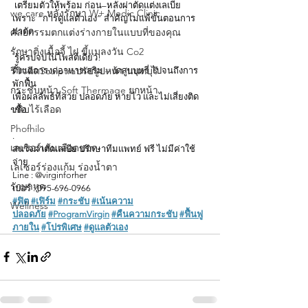
 เตรียมตัวให้พร้อม ก่อน–หลังผ่าตัดแต่งเลเบีย
we care หลังรักษา W+ Medic Clinic
เพราะ “การดูแลตัวเอง” สำคัญไม่แพ้ขั้นตอนการ
ผ่าตัด
ศัลยกรรมตกแต่งร่างกายในแบบที่ของคุณ
.
รักษาติ่งเนื้อจี้ ไฝ ขี้แมลงวัน Co2
 รู้ครบจบในโพสต์เดียว!
รีวิวฉีดSculptraปรับรูปหน้า นนทบุรี
ตั้งแต่การงดอาหารเสริม – งดสูบบุหรี่ ไปจนถึงการ
พักฟื้น
กระชับหน้า Soft Thermage ยกหน้า
เพื่อผลลัพธ์ที่สวย ปลอดภัย หายไว และไม่เสี่ยงติด
ขลิบไร้เลือด
เชื้อ
.
Phofhilo
.
เลเซอร์เส้นเลือดขอด
สนใจ
ผ่าตัดเลเบีย 
ปรึกษาทีมแพทย์ ฟรี ไม่มีค่าใช้
จ่าย
เลเซอร์ร่องแก้ม ร่องนํ้าตา
Line : @virginforher
รักษาหูด
เบอร์ : 095-696-0966
#ฟิต
#เฟิร์ม
#กระชับ
#เน้นความ
Wellness
ปลอดภัย
#ProgramVirgin
#คืนความกระชับ
#ฟื้นฟู
ภายใน
#โปรพิเศษ
#ดูแลตัวเอง