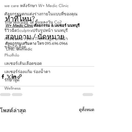
we care หลังรักษา W+ Medic Clinic
ศัลยกรรมตกแต่งร่างกายในแบบที่ของคุณ
ทำที่ไหน?
รักษาติ่งเนื้อจี้ ไฝ ขี้แมลงวัน Co2
W+ Medic Clinic
 ศัลยกรรม & เลเซอร์ นนทบุรี
รีวิวฉีดSculptraปรับรูปหน้า นนทบุรี
สอบถาม / นัดหมาย
กระชับหน้า Soft Thermage ยกหน้า
ศัลยกรรมเสริมคาง โทร 095-696-0966
ขลิบไร้เลือด
 LINE: @wmedic
Phofhilo
เลเซอร์เส้นเลือดขอด
เลเซอร์ร่องแก้ม ร่องนํ้าตา
รักษาหูด
Wellness
ดูทั้งหมด
โพสต์ล่าสุด