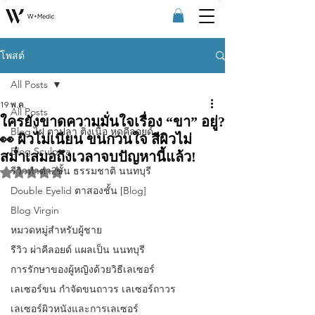
โพสต์
All Posts
19 พ.ค.
All Posts
ใครยังขาดความมั่นใจเรื่อง “ขา” อยู่?
Blog ไฝ ตาปลา ติ่งเนื้อ หูดคีลอยด์
👀 ผิวไม่เนียน ขนกวนใจ สีผิวไม่
Blog Sculptra
สม่ำเสมอถึงเวลาจบปัญหานี้แล้ว!
รีวิวทําตา2ชั้น ธรรมชาติ นนทบุรี
ได้รับ NaN เต็ม 5 ดาว
Double Eyelid ตาสองชั้น [Blog]
Blog Virgin
หมวดหมู่สำหรับผู้ชาย
รีวิว ผ่าคีลอยด์ แผลเป็น นนทบุรี
การรักษาของผู้หญิงด้วยวิธีเลเซอร์
เลเซอร์ขน กําจัดขนถาวร เลเซอร์ถาวร
เลเซอร์ผิวหนังและการเลเซอร์