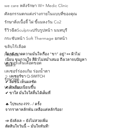
we care หลังรักษา W+ Medic Clinic
ศัลยกรรมตกแต่งร่างกายในแบบที่ของคุณ
รักษาติ่งเนื้อจี้ ไฝ ขี้แมลงวัน Co2
รีวิวฉีดSculptraปรับรูปหน้า นนทบุรี
กระชับหน้า Soft Thermage ยกหน้า
ขลิบไร้เลือด
ใครยังขาดความมั่นใจเรื่อง “ขา” อยู่? 👀 ผิวไม่
Phofhilo
เนียน ขนกวนใจ สีผิวไม่สม่ำเสมอ ถึงเวลาจบปัญหา
เลเซอร์เส้นเลือดขอด
นี้แล้ว!
เลเซอร์ร่องแก้ม ร่องนํ้าตา
✨ เลเซอร์ขา Q-SWITCH
รักษาหูด
✔ ลดขน เห็นผลชัด
Wellness
✔ ผิวเรียบเนียนขึ้น
✔ ขาใส มั่นใจใส่สั้นได้เต็มที่
🔥 โปรแรง 499.- / ครั้ง
จากราคาหลักพัน เหลือแค่หลักร้อย!
📣 ยังลังเล = ยังไม่สวยเพิ่ม
ตัดสินใจวันนี้ = มั่นใจทันที!