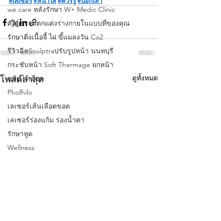
#เลเซอร์
#หน้าใส
#ควรรู้
#บอกเล่า
we care หลังรักษา W+ Medic Clinic
ศัลยกรรมตกแต่งร่างกายในแบบที่ของคุณ
รักษาติ่งเนื้อจี้ ไฝ ขี้แมลงวัน Co2
รีวิวฉีดSculptraปรับรูปหน้า นนทบุรี
กระชับหน้า Soft Thermage ยกหน้า
ดูทั้งหมด
โพสต์ล่าสุด
ขลิบไร้เลือด
Phofhilo
เลเซอร์เส้นเลือดขอด
เลเซอร์ร่องแก้ม ร่องนํ้าตา
รักษาหูด
Wellness