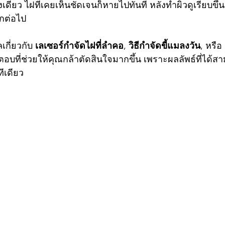
รี
กระชับหน้า Soft Thermage ยกหน้า
ขลิบไร้เลือด
้งเดียว ไฝที่เคยเห็นชัดเจนก็หายไปทันที หลังทำผิวดูเรียบขึ
ีกต่อไป
ร่องแก้ม ร่องนํ้าตา
รักษาหูด
Wellness
กี่ยวกับ 
เลเซอร์กำจัดไฝที่ลำคอ
, 
วิธีกำจัดขี้แมลงวัน
, หรือ 
ตอบที่ช่วยให้คุณกล้าตัดสินใจมากขึ้น เพราะผลลัพธ์ที่ได้ส
ทีเดียว