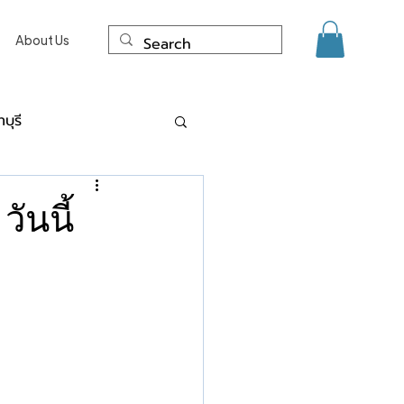
About Us
บุรี
ด์ แผลเป็น นนทบุรี
ันนี้
ะการเลเซอร์
งเนื้อจี้ ไฝ ขี้แมลงวัน Co2