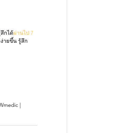
สึกได้
ผ่านไป 7 
ยขึ้น รู้สึก
Wmedic |