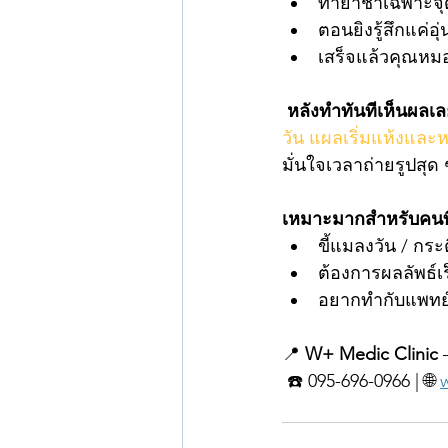
ทายาชาเฉพาะจุ
ตอนยิงรู้สึกแค่อุ่
เสร็จแล้วคุณหม
หลังทำทันทีเห็นผลเล
วัน แผลเริ่มแห้งและ
มั่นใจเวลาถ่ายรูปสุด 
เหมาะมากสำหรับคนที
ขี้แมลงวัน / กระต
ต้องการผลลัพธ์เร็
อยากทำกับแพทย์
📍 
W+ Medic Clinic
 
 ☎️ 095-696-0966 | 🌐 