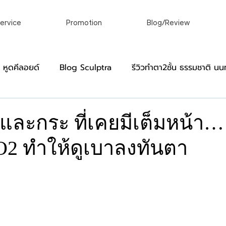
ervice
Promotion
Blog/Review
อ หูดคีลอยด์
Blog Sculptra
รีวิวทําตา2ชั้น ธรรมชาติ นนท
]
Blog Virgin
หมวดหมู่สำหรับผู้ชาย
รีวิว ผ่าคีลอย
และกระ ที่เคยมีเต็มหน้า… ว
O2 ทำให้ดูเบาลงทันตา
์
เลเซอร์ขน กําจัดขนถาวร เลเซอร์ถาวร
เลเซอร์ผิวหนังแล
าว
linic
ศัลยกรรมตกแต่งร่างกายในแบบที่ของคุณ
รักษาติ่