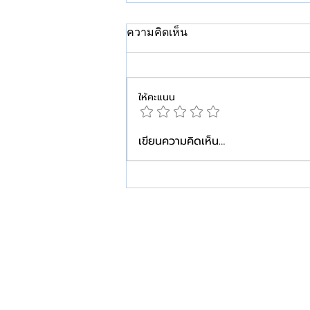
ความคิดเห็น
ให้คะแนน
เขียนความคิดเห็น…
คีลอยด์…ยิ่งเริ่มดูแลเร็ว ยิ่ง
วางแผนได้ง่ายกว่า
W+ Medic
W+Medic Clinic
ศูนย์เลเซอร์ คีลอยด์ และแผลเป็น
ติดกับสถานีรถไฟฟ้าสามแยกบางใหญ่