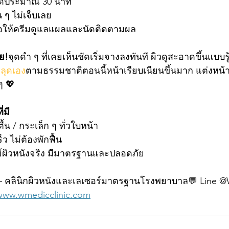
ดประมาณ 30 นาที
น ๆ ไม่เจ็บเลย
อให้ครีมดูแลแผลและนัดติดตามผล
ย!
จุดดำ ๆ ที่เคยเห็นชัดเริ่มจางลงทันที ผิวดูสะอาดขึ้นแบบรู้
หลุดเอง
ตามธรรมชาติตอนนี้หน้าเรียบเนียนขึ้นมาก แต่งหน้าง่า
ๆ 💖
่มี
ื้น / กระเล็ก ๆ ทั่วใบหน้า
ว ไม่ต้องพักฟื้น
ผิวหนังจริง มีมาตรฐานและปลอดภัย
– คลินิกผิวหนังและเลเซอร์มาตรฐานโรงพยาบาล💬 Line @
www.wmedicclinic.com