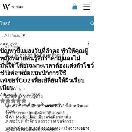
โพสต์
All Posts
2 ต.ค. 2568
All Posts
ปัญหาขี้แมลงวันที่ลำคอ ทำให้คุณผู้
Blog ไฝ ตาปลา ติ่งเนื้อ หูดคีลอยด์
หญิงหลายคนรู้สึกรำคาญและไม่
Blog Sculptra
มั่นใจ โดยเฉพาะเวลาต้องแต่งตัวโชว์
รีวิวทําตา2ชั้น ธรรมชาติ นนทบุรี
ช่วงคอ หมอแนะนำการใช้
เลเซอร์CO2 เพื่อเปลี่ยนให้ผิวเรียบ
Double Eyelid ตาสองชั้น [Blog]
เนียน
Blog Virgin
อัปเดตเมื่อ
8 ต.ค. 2568
หมวดหมู่สำหรับผู้ชาย
ได้รับ NaN เต็ม 5 ดาว
รีวิว ผ่าคีลอยด์ แผลเป็น นนทบุรี
คุณคนไข้รายนี้เลือกทำ 
เลเซอร์CO2 
ทั้งใบหน้าและ
ลำคอ
การรักษาของผู้หญิงด้วยวิธีเลเซอร์
ที่ 
W+ Medic Clinic
 เพียงครั้งเดียวเท่านั้น 
เลเซอร์ขน กําจัดขนถาวร เลเซอร์ถาวร
หลังทำเพียง 1 สัปดาห์ ร่องรอยต่าง ๆ เริ่มจางลงอย่าง
เลเซอร์ผิวหนังและการเลเซอร์