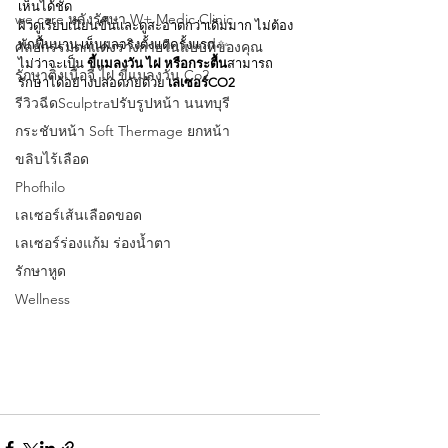
เห็นได้ชัด
we care หลังรักษา W+ Medic Clinic
ผิวดูเรียบเนียนขึ้นและดูสะอาดกว่าเดิมมาก ไม่ต้อง
พักฟื้นนาน เห็นผลจริงตั้งแต่ครั้งแรก ✨
ศัลยกรรมตกแต่งร่างกายในแบบที่ของคุณ
ไม่ว่าจะเป็น 
ขี้แมลงวัน ไฝ หรือกระตื้น
สามารถ
รักษาติ่งเนื้อจี้ ไฝ ขี้แมลงวัน Co2
รักษาได้อย่างปลอดภัยด้วย 
เลเซอร์CO2
รีวิวฉีดSculptraปรับรูปหน้า นนทบุรี
กระชับหน้า Soft Thermage ยกหน้า
ขลิบไร้เลือด
Phofhilo
เลเซอร์เส้นเลือดขอด
เลเซอร์ร่องแก้ม ร่องนํ้าตา
รักษาหูด
Wellness