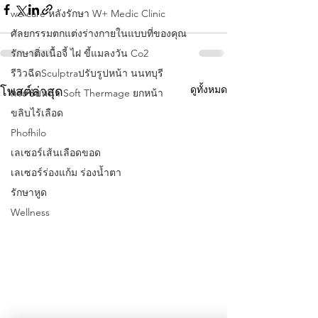
we care หลังรักษา W+ Medic Clinic
ศัลยกรรมตกแต่งร่างกายในแบบที่ของคุณ
รักษาติ่งเนื้อจี้ ไฝ ขี้แมลงวัน Co2
รีวิวฉีดSculptraปรับรูปหน้า นนทบุรี
ดูทั้งหมด
โพสต์ล่าสุด
กระชับหน้า Soft Thermage ยกหน้า
ขลิบไร้เลือด
Phofhilo
เลเซอร์เส้นเลือดขอด
เลเซอร์ร่องแก้ม ร่องนํ้าตา
รักษาหูด
Wellness