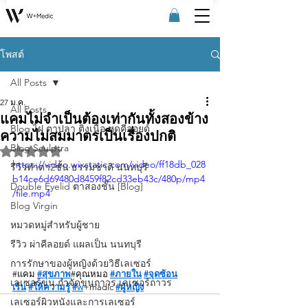
โพสต์
All Posts
27 ม.ค.
All Posts
แคมไม่จำเป็นต้องเท่ากันทั้งสองข้าง
Blog ไฝ ตาปลา ติ่งเนื้อ หูดคีลอยด์
ความไม่สมมาตรเป็นเรื่องปกติ
Blog Sculptra
ได้รับ NaN เต็ม 5 ดาว
https://video.wixstatic.com/video/ff18db_028
รีวิวทําตา2ชั้น ธรรมชาติ นนทบุรี
b14ce6d69480d8459f82cd33eb43c/480p/mp4
Double Eyelid ตาสองชั้น [Blog]
/file.mp4
Blog Virgin
หมวดหมู่สำหรับผู้ชาย
รีวิว ผ่าคีลอยด์ แผลเป็น นนทบุรี
การรักษาของผู้หญิงด้วยวิธีเลเซอร์
#
แคม
#สุขภาพ
#ค
ุณหมอ 
#ภายใน
#จุดซ้อน
เลเซอร์ขน กําจัดขนถาวร เลเซอร์ถาวร
เร้น
#ให้ความรู้
#w
+madic 
#ผู้หญิง
เลเซอร์ผิวหนังและการเลเซอร์