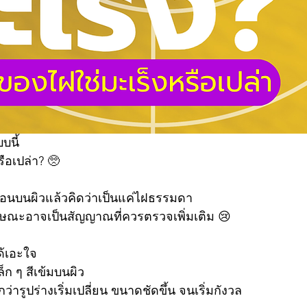
บนี้
อเปล่า? 🥺
้อนบนผิวแล้วคิดว่าเป็นแค่ไฝธรรมดา
ักษณะอาจเป็นสัญญาณที่ควรตรวจเพิ่มเติม 😢
ด้เอะใจ
ล็ก ๆ สีเข้มบนผิว
ว่ารูปร่างเริ่มเปลี่ยน ขนาดชัดขึ้น จนเริ่มกังวล