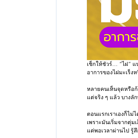
เช็กให้ชัวร์… “ไฝ” แบ
อาการของไฝมะเร็งหรื
หลายคนเห็นจุดหรือก
แต่จริง ๆ แล้ว บางล
ตอนแรกเราเองก็ไม่ไ
เพราะมันเริ่มจากตุ่มเ
แต่พอเวลาผ่านไป รู้สึก