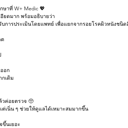
ึกษาที่ W+ Medic 💖
ียดมาก พร้อมอธิบายว่า
รับการประเมินโดยแพทย์ เพื่อแยกจากรอยโรคผิวหนังชนิดอ
กต
ป
อดออก
ากเดิม
ล้วค่อยตรวจ 🥺
ต่เนิ่น ๆ ช่วยให้ดูแลได้เหมาะสมมากขึ้น
จขึ้นเยอะ