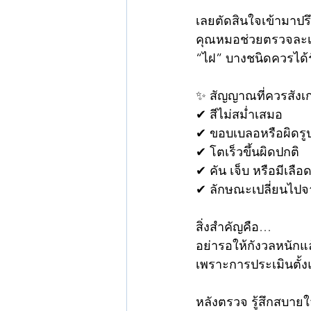
เลยตัดสินใจเข้ามาปร
คุณหมอช่วยตรวจละเอ
“ไฝ” บางชนิดควรได้
✨ สัญญาณที่ควรสังเ
✔ สีไม่สม่ำเสมอ
✔ ขอบเบลอหรือผิดรู
✔ โตเร็วขึ้นผิดปกติ
✔ คัน เจ็บ หรือมีเลื
✔ ลักษณะเปลี่ยนไปจ
สิ่งสำคัญคือ…
อย่ารอให้กังวลหนักแ
เพราะการประเมินตั้งแ
หลังตรวจ รู้สึกสบายใ