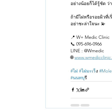
อย่างน้อยก็ได้รู้ชัด 
ถ้ามีไฝหรือรอยผิวที่เ
อย่าชะล่าใจนะ 💫
📍 W+ Medic Clinic
📞 095-696-0966
LINE : @Wmedic
🌐 
www.wmedicclinic
#ไฝ
#ไฝมะเร
็ง 
#Mole
#นนทบ
ุรี