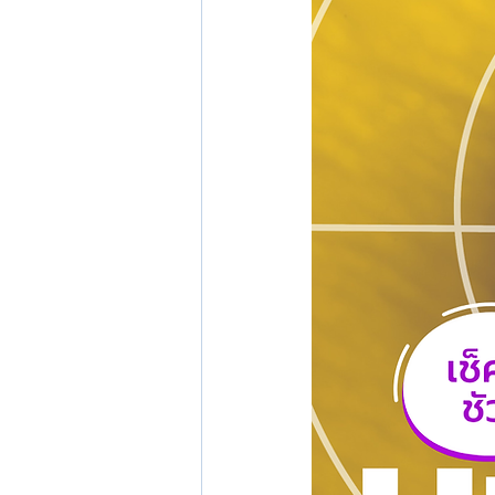
รีวิวฉีดSculptraปรับรูปหน้า นนทบุ
เลเซอร์เส้นเลือดขอด
เลเซอร์