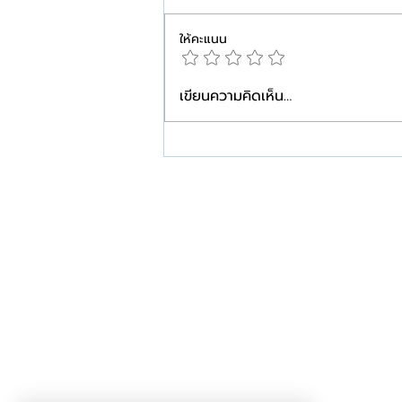
ให้คะแนน
เขียนความคิดเห็น…
คีลอยด์…ยิ่งเริ่มดูแลเร็ว ยิ่ง
วางแผนได้ง่ายกว่า
W+ Medic
W+Medic Clinic
ศูนย์เลเซอร์ คีลอยด์ และแผลเป็น
ติดกับสถานีรถไฟฟ้าสามแยกบางใหญ่
Call Center: 095-696-0966
สาขาบางใหญ่ 02-126-0408
ID Line: @Wmedic