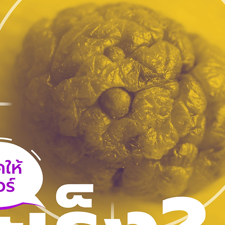
รี
กระชับหน้า Soft Thermage ยกหน้า
ขลิบไร้เลือด
ร่องแก้ม ร่องนํ้าตา
รักษาหูด
Wellness