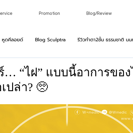
ervice
Promotion
Blog/Review
อ หูดคีลอยด์
Blog Sculptra
รีวิวทําตา2ชั้น ธรรมชาติ นนท
]
Blog Virgin
หมวดหมู่สำหรับผู้ชาย
รีวิว ผ่าคีลอย
ัวร์… “ไฝ” แบบนี้อาการของ
อเปล่า? 🥺
์
เลเซอร์ขน กําจัดขนถาวร เลเซอร์ถาวร
เลเซอร์ผิวหนังแล
าว
linic
ศัลยกรรมตกแต่งร่างกายในแบบที่ของคุณ
รักษาติ่