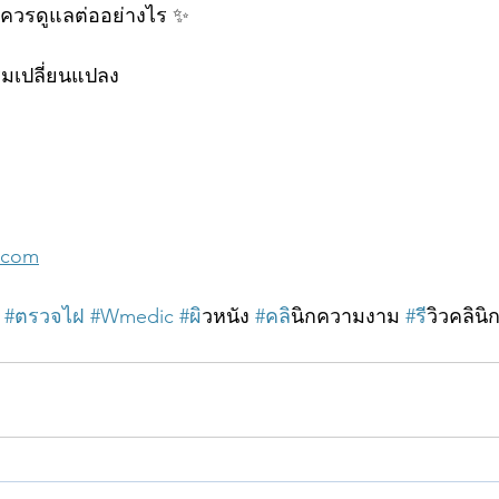
ว่าควรดูแลต่ออย่างไร ✨
ริ่มเปลี่ยนแปลง
.com
#ตรวจไฝ
#Wmedic
#ผ
ิวหนัง 
#คล
ินิกความงาม 
#ร
ีวิวคลินิก