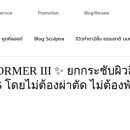
ervice
Promotion
Blog/Review
อ หูดคีลอยด์
Blog Sculptra
รีวิวทําตา2ชั้น ธรรมชาติ นนท
]
Blog Virgin
หมวดหมู่สำหรับผู้ชาย
รีวิว ผ่าคีลอย
MER III ✨ ยกกระชับผิวล
 โดยไม่ต้องผ่าตัด ไม่ต้องพั
์
เลเซอร์ขน กําจัดขนถาวร เลเซอร์ถาวร
เลเซอร์ผิวหนังแล
าว
linic
ศัลยกรรมตกแต่งร่างกายในแบบที่ของคุณ
รักษาติ่