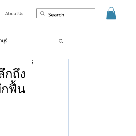
About Us
บุรี
ด์ แผลเป็น นนทบุรี
ึกถึง
กฟื้น
ะการเลเซอร์
งเนื้อจี้ ไฝ ขี้แมลงวัน Co2