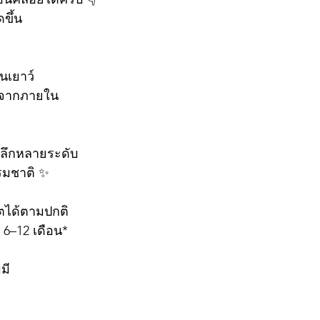
ขึ้น
อนเยาว์
นจากภายใน
 ลึกหลายระดับ
ธรรมชาติ ✨
ตได้ตามปกติ
 6–12 เดือน*
มี