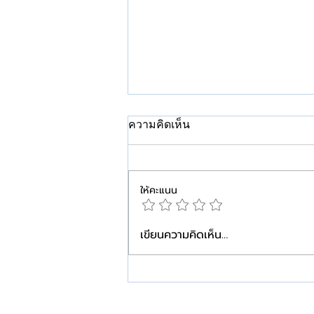
ความคิดเห็น
ให้คะแนน
เขียนความคิดเห็น…
คีลอยด์…ยิ่งเริ่มดูแลเร็ว ยิ่ง
วางแผนได้ง่ายกว่า