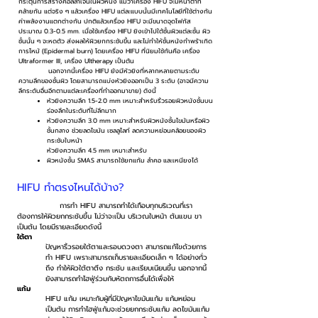
กระตุ้นการสร้างคอลลาเจนในผิวหนัง แม้ว่าเครื่อง HIFU จะมีหน้าตาที่
คล้ายกัน แต่จริง ๆ แล้วเครื่อง HIFU แต่ละแบบนั้นมีเทคโนโลยีที่ใช้ต่างกัน
ค่าพลังงานแตกต่างกัน ปกติแล้วเครื่อง HIFU จะมีขนาดจุดโฟกัส
ประมาณ 0.3-0.5 mm. เมื่อใช้เครื่อง HIFU ยิงเข้าไปใต้ชั้นผิวแต่ละชั้น ผิว
ชั้นนั้น ๆ จะหดตัว ส่งผลให้ผิวยกกระชับขึ้น และไม่ทำให้ชั้นหนังกำพร้าเกิด
การไหม้ (Epidermal burn) โดยเครื่อง HIFU ที่นิยมใช้กันคือ เครื่อง
Ultraformer III, เครื่อง Ultherapy เป็นต้น
นอกจากนี้เครื่อง HIFU ยังมีหัวยิงที่หลากหลายตามระดับ
ความลึกของชั้นผิว โดยสามารถแบ่งหัวยิงออกเป็น 3 ระดับ (อาจมีความ
ลึกระดับอื่นอีกตามแต่ละเครื่องที่ทำออกมาขาย) ดังนี้
หัวยิงความลึก 1.5-2.0 mm เหมาะสำหรับริ้วรอยผิวหนังชั้นบน
ร่องลึกในระดับที่ไม่ลึกมาก
หัวยิงความลึก 3.0 mm เหมาะสำหรับผิวหนังชั้นไขมันหรือผิว
ชั้นกลาง ช่วยลดไขมัน เซลลูไลท์ ลดความหย่อนคล้อยของผิว
กระชับใบหน้า
หัวยิงความลึก 4.5 mm เหมาะสำหรับ
ผิวหนังชั้น SMAS สามารถใช้ยกแก้ม ลำคอ และเหนียงได้
HIFU ทำตรงไหนได้บ้าง?
การทำ HIFU สามารถทำได้เกือบทุกบริเวณที่เรา
ต้องการให้ผิวยกกระชับขึ้น ไม่ว่าจะเป็น บริเวณใบหน้า ต้นแขน ขา
เป็นต้น โดยมีรายละเอียดดังนี้
ใต้ตา
ปัญหาริ้วรอยใต้ตาและรอบดวงตา สามารถแก้ไขด้วยการ
ทำ HIFU เพราะสามารถเก็บรายละเอียดเล็ก ๆ ได้อย่างทั่ว
ถึง ทำให้ผิวใต้ตาตึง กระชับ และเรียบเนียนขึ้น นอกจากนี้
ยังสามารถทำไฮฟู่ร่วมกับหัตถการอื่นได้เพื่อให้
แก้ม
HIFU แก้ม เหมาะกับผู้ที่มีปัญหาไขมันแก้ม แก้มหย่อน
เป็นต้น การทำไฮฟู่แก้มจะช่วยยกกระชับแก้ม ลดไขมันแก้ม