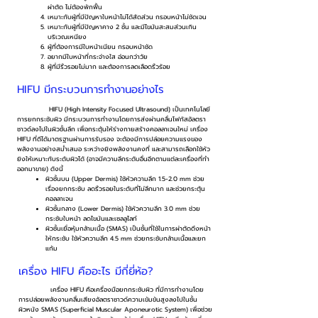
ผ่าตัด ไม่ต้องพักฟื้น
เหมาะกับผู้ที่มีปัญหาใบหน้าไม่ได้สัดส่วน กรอบหน้าไม่ชัดเจน
เหมาะกับผู้ที่มีปัญหาคาง 2 ชั้น และมีไขมันสะสมส่วนเกิน
บริเวณเหนียง
ผู้ที่ต้องการมีใบหน้าเนียน กรอบหน้าชัด
อยากมีใบหน้าที่กระจ่างใส อ่อนกว่าวัย
ผู้ที่มีริ้วรอยไม่มาก และต้องการลดเลือดริ้วร้อย
HIFU มีกระบวนการทำงานอย่างไร
HIFU (High Intensity Focused Ultrasound) เป็นเทคโนโลยี
การยกกระชับผิว มีกระบวนการทำงานโดยการส่งผ่านคลื่นโฟกัสอัลตรา
ซาวด์ลงไปในผิวชั้นลึก เพื่อกระตุ้นให้ร่างกายสร้างคอลลาเจนใหม่ เครื่อง
HIFU ที่ดีได้มาตรฐานผ่านการรับรอง จะต้องมีการปล่อยความแรงของ
พลังงานอย่างสม่ำเสมอ ระหว่างยิงพลังงานคงที่ และสามารถเลือกใช้หัว
ยิงให้เหมาะกับระดับผิวได้ (อาจมีความลึกระดับอื่นอีกตามแต่ละเครื่องที่ทำ
ออกมาขาย) ดังนี้
ผิวชั้นบน (Upper Dermis) ใช้หัวความลึก 1.5-2.0 mm ช่วย
เรื่องยกกระชับ ลดริ้วรอยในระดับที่ไม่ลึกมาก และช่วยกระตุ้น
คอลลาเจน
ผิวชั้นกลาง (Lower Dermis) ใช้หัวความลึก 3.0 mm ช่วย
กระชับใบหน้า ลดไขมันและเซลลูไลท์
ผิวชั้นเยื่อหุ้มกล้ามเนื้อ (SMAS) เป็นชั้นที่ใช้ในการผ่าตัดดึงหน้า
ให้กระชับ ใช้หัวความลึก 4.5 mm ช่วยกระชับกล้ามเนื้อและยก
แก้ม
เครื่อง HIFU คืออะไร มีกี่ยี่ห้อ?
เครื่อง HIFU คือเครื่องมือยกกระชับผิว ที่มีการทำงานโดย
การปล่อยพลังงานคลื่นเสียงอัลตราซาวด์ความเข้มข้นสูงลงไปในชั้น
ผิวหนัง SMAS (Superficial Muscular Aponeurotic System) เพื่อช่วย