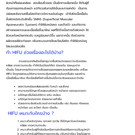
ผิวหน้าที่หย่อนคล้อย ลดเลือนริ้วรอย เป็นอีกทางเลือกหนึ่ง ให้กับผู้ที่
ต้องการยกกระชับหน้า แต่กังวลในการใช้เข็มและการผ่าตัด เป็นการ
ปล่อยพลังงานคลื่นอัลตร้าซาวด์ความเข้มข้นสูง เข้าไปยังเนื้อเยื่อใน
ชั้นผิวหนังระดับลึกชั้น SMAS (Superficial Muscular
Aponeurotic System) ทำให้ผิวหนังหด และดึงตัว และเกิดการ
สร้างคอลลาเจนและเนื้อเยื่อขึ้นมาใหม่ ผลที่ได้จึงเป็นการดึงผิวหน้า ให้
ผิวและใบหน้ายกกระชับ แลดูอ่อนเยาว์ขึ้น นอกจากนั้น ยังช่วยการ
ผลัดเซลล์ผิวเก่าออก เพิ่มกระบวนการไหลเวียนโลหิต ทำให้ผิวหนังดู
ใสและเปล่งปลั่ง
ทำ HIFU ช่วยเรื่องอะไรได้บ้าง?
ตามธรรมชาติแล้วเมื่ออายุมากขึ้นผิวหนังของเราจะเริ่มหย่อน
คล้อย ขาดความกระชับ ทำให้เริ่มมีร่องใต้ตา ร่องแก้ม ร่องมุมปาก
เป็นต้น โดยสาเหตุเกิดจากการยืดออกของคอลลาเจนและอีลาสติน เครื่อง
HIFU จึงถูกออกแบบให้สามารถกระตุ้นคอลลาเจนในทุกชั้นผิว และสร้าง
เนื้อเยื่อขึ้นมาใหม่ ซึ่งเนื่อเยื่อที่สร้างขึ้นใหม่นี้จะกระชับและแน่นกว่าเดิม
ลดความหย่อนคล้อยของผิว ใบหน้า และลำคอ
สามารถแก้ปัญหาริ้วรอยบนผิวหน้า หน้าผาก และรอบดวงตา
แก้ปัญหาชั้นไขมันใต้คาง แก้ม เหนียง
แก้ปัญหาหนังตาตก ช่วยยกหางคิ้วขึ้น
ช่วยยกกระชับผิวบริเวณร่างกายส่วนอื่น เช่น ต้นแขน ท้องแขน
หน้าท้อง เอว สะโพก ต้นขา เป็นต้น
HIFU เหมาะกับใครบ้าง ?
เหมาะสำหรับทุกคน ทุกเพศ ทุกวัย ที่มีปัญหาใบหน้าหย่อน
คล้อย ขาดความกระชับ
เหมาะสำหรับผู้ที่กลัวเข็มหรือการผ่าตัดแต่ต้องการปรับรูปหน้า
เหมาะสำหรับผู้ที่ต้องการยกกระชับ ปรับหน้าเรียว โดยไม่อยาก