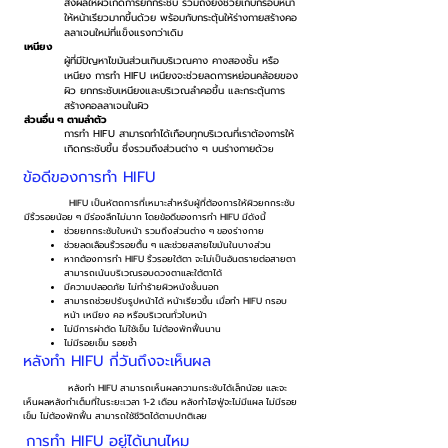
ส่งผลให้ผิวเกิดการยกกระชับ รวมถึงยังช่วยเก็บกรอบหน้า
ให้หน้าเรียวมากขึ้นด้วย พร้อมกับกระตุ้นให้ร่างกายสร้างคอ
ลลาเจนใหม่ที่แข็งแรงกว่าเดิม
เหนียง
ผู้ที่มีปัญหาไขมันส่วนเกินบริเวณคาง คางสองชั้น หรือ
เหนียง การทำ HIFU เหนียงจะช่วยลดการหย่อนคล้อยของ
ผิว ยกกระชับเหนียงและบริเวณลำคอขึ้น และกระตุ้นการ
สร้างคอลลาเจนในผิว
ส่วนอื่น ๆ ตามลำตัว
การทำ HIFU สามารถทำได้เกือบทุกบริเวณที่เราต้องการให้
เกิดกระชับขึ้น ซึ่งรวมถึงส่วนต่าง ๆ บนร่างกายด้ว
ย
ข้อดีของการทำ HIFU
HIFU เป็นหัตถการที่เหมาะสำหรับผู้ที่ต้องการให้ผิวยกกระชับ
มีริ้วรอยน้อย ๆ มีร่องลึกไม่มาก โดยข้อดีของการทำ HIFU มีดังนี้
ช่วยยกกระชับใบหน้า รวมถึงส่วนต่าง ๆ ของร่างกาย
ช่วยลดเลือนริ้วรอยตื้น ๆ และช่วยสลายไขมันในบางส่วน
หากต้องการทำ HIFU ริ้วรอยใต้ตา จะไม่เป็นอันตรายต่อสายตา
สามารถเน้นบริเวณรอบดวงตาและใต้ตาได้
มีความปลอดภัย ไม่ทำร้ายผิวหนังชั้นนอก
สามารถช่วยปรับรูปหน้าได้ หน้าเรียวขึ้น เมื่อทำ HIFU กรอบ
หน้า เหนียง คอ หรือบริเวณทั่วใบหน้า
ไม่มีการผ่าตัด ไม่ใช้เข็ม ไม่ต้องพักฟื้นนาน
ไม่มีรอยเข็ม รอยช้ำ
หลังทำ HIFU กี่วันถึงจะเห็นผล
หลังทำ HIFU สามารถเห็นผลความกระชับได้เล็กน้อย และจะ
เห็นผลหลังทำเต็มที่ในระยะเวลา 1-2 เดือน หลังทำไฮฟู่จะไม่มีแผล ไม่มีรอย
เข็ม ไม่ต้องพักฟื้น สามารถใช้ชีวิตได้ตามปกติเลย
การทำ HIFU อยู่ได้นานไหม