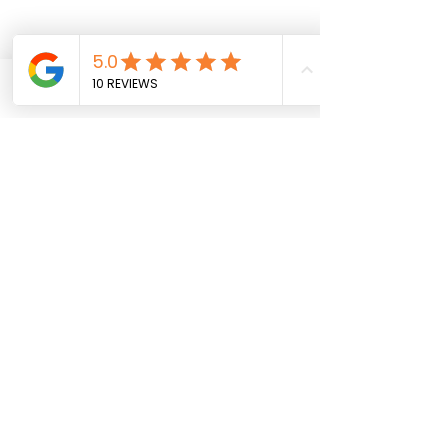
Phone
Email
Facebook
หลุมสิวส่วนมากเกิดขึ้นที่ไหน?
บริเวณที่เป็นมักอยู่ที่แก้มซึ่งถือเป็นหลุมสิวที่
รุนแรงและรักษายากที่สุดในทางแพทย์นั้นจะ
แบ่งลักษณะรอยแผลออกเป็น2 ประเภท คือ