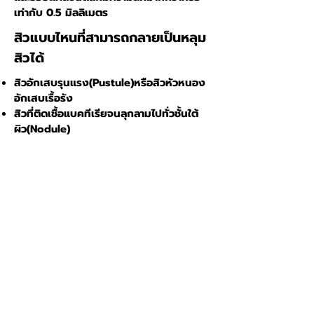
เท่ากับ 0.5 มิลลิเมตร
สิวแบบไหนที่สามารถกลายเป็นหลุม
สิวได้
สิวอักเสบรุนแรง(Pustule)หรือสิวหัวหนอง
อักเสบเรื้อรัง
สิวที่ติดเชื้อแบคทีเรียจนลุกลามไปทั่วชั้นใต้
ผิว(Nodule)