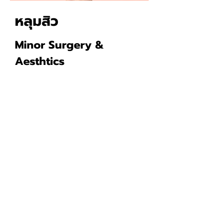
หลุมสิว
Minor Surgery &
Aesthtics