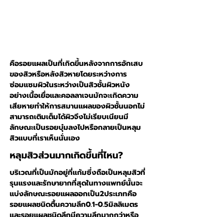
คือรอยแผลเป็นที่เกิดขึ้นหลังจากการอักเสบ
ของสิวหรือหลังสิวหายโดยระหว่างการ
ซ่อมแซมผิวในระหว่างเป็นสิวชั้นผิวหนัง
อย่างเนื้อเยื่อและคอลลาเจนมักจะเกิดความ
เสียหายทำให้การสมานแผลของผิวชั้นนอกไม่
สามารถเติมเต็มได้ผิวจึงไม่เรียบเนียนมี
ลักษณะเป็นรอยบุ๋มลงไปหรือกลายเป็นหลุม
สิวแบบที่เราเห็นนั่นเอง
หลุมสิวส่วนมากเกิดขึ้นที่ไหน?
บริเวณที่เป็นมักอยู่ที่แก้มซึ่งถือเป็นหลุมสิวที่
รุนแรงและรักษายากที่สุดในทางแพทย์นั้นจะ
แบ่งลักษณะรอยแผลออกเป็น2ประเภทคือ
รอยแผลชนิดตื้นความลึก0.1-0.5มิลลิเมตร
และรอยแผลชนิดลึกมีความลึกมากกว่าหรือ