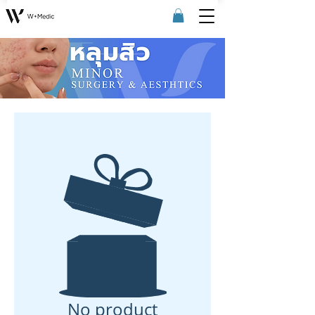
No product