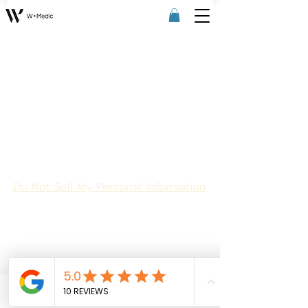
W+ Medic
Service
Mor
Social
e
medie
W+Medic Clinic
W+ Laser & Skin
Promotion
ศูนย์เลเซอร์ คีลอยด์ และแผลเป็น
W+ For Lady
Blog &
Review
Contact Us
ติดกับสถานีรถไฟฟ้าสามแยก
W+ For Men
บางใหญ่
About Us
W+ We Care
Call Center:
095-696-0966
W+ Minor Surgery
สาขาบางใหญ่
02-126-0408
Aesthetics
Medical & Vaccine
ID Line: @Wmedic
Email:
Wmedic.official@gmail.com
W+ Wellness
Map : GPS
Do Not Sell My Personal Information
Phone
Email
Facebook