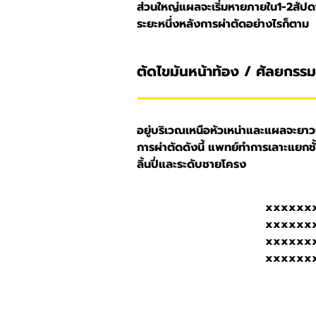
ส่วนใหญ่แผลจะเริ่มหายภายใน1-2สัปด
ระยะหนึ่งหลังการผ่าตัดอย่างไรก็ตาม
ตัดไขมันหน้าท้อง / ศัลยกรร
อยู่บริเวณเหนือหัวเหน่าและแผลจะยาวจ
การผ่าตัดดังนี้ แพทย์ทำการเลาะแยกชั้
ลิ้นปี่และระดับชายโครง
xxxxxx
xxxxxx
xxxxxx
xxxxxx