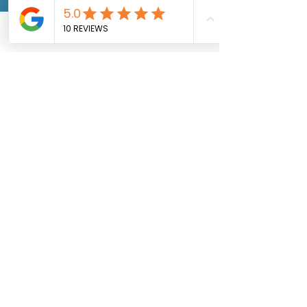
Phone
Email
Facebook
หลังทำดูแลอย่างไร?
ในช่วงเวลาที่ทำเลเซอร์ขน สามารถ
โกนขนได้ตามปกติ แต่งให้งดการถอน
ควรทำกี่ครั้ง?
หรือการแวกซ์และงดการใช้สบู่ สาร
เคมีหรือครีมที่ระคายเคืองต่อผิว
การทำเลเซอร์ขน อย่างน้อยควรทำ 5-
8 ครั้งทั้งนี้ขึ้นอยู่กับฮอโมน์ของแต่ละ
สามารถรักษา ขนคุดหนัง
บุคคล
ไก่ได้หรือไม่?
การเลเซอร์ขน ช่วยลดปัญหาหนังไก่