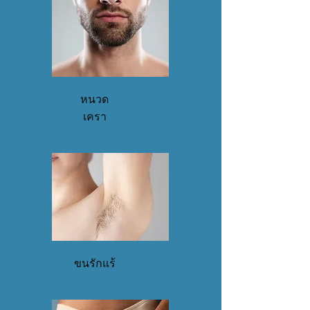
หนวด
เครา
ขนรักแร้