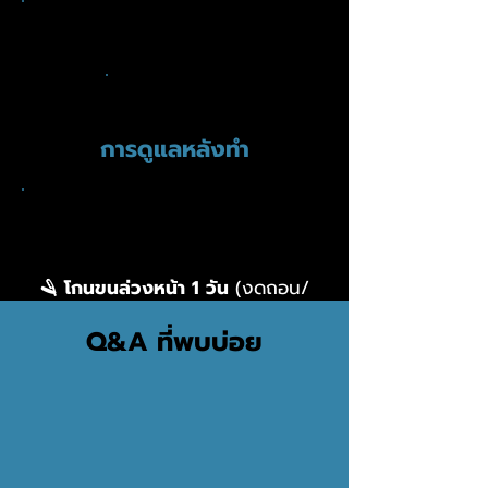
ก่อนทำ
Before
การดูแลหลังทำ
หลังทำ
🪒 โกนขนล่วงหน้า 1 วัน
(งดถอน/
แว็กซ์)
Q&A ที่พบบ่อย
🚫 งดแว็กซ์/ถอน
อย่างน้อย 2-4
สัปดาห์
☀️ เลี่ยงแดดจัด
ช่วง 3-7 วันก่อน
ทำ