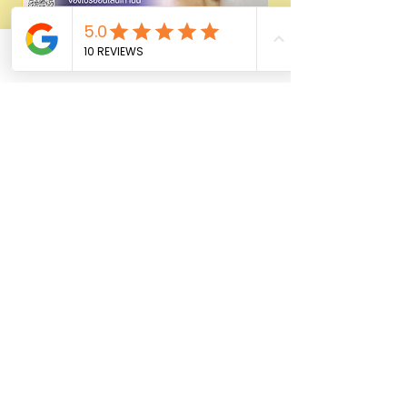
Laser Hair removal ขนด้วย 𝗗𝗜𝗢𝗗𝗘
Phone
Email
Facebook
499/1999 | wmedic
السعر
أضِف إلى العربة
FOR LADY
Shop All