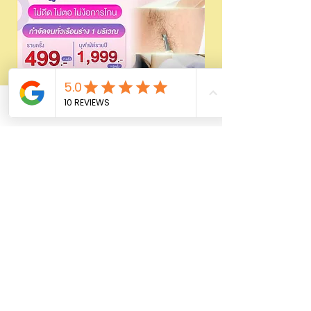
Phone
Email
Facebook
Laser Hair removal ขนด้วย 𝗗𝗜𝗢𝗗𝗘
499/1999 | wmedic
السعر
أضِف إلى العربة
FOR LADY