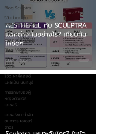
Blog Sculptra
รีวิวทําตา2ชั้น
AESTHEFILL กับ SCULPTRA
ธรรมชาติ นนทบุรี
แตกต่างกันอย่างไร? เทียบกัน
Double Eyelid
ตาสองชั้น [Blog]
ให้ชัดๆ
Blog Virgin
หมวดหมู่สำหรับ
ผู้ชาย
รีวิว ผ่าคีลอยด์
แผลเป็น นนทบุรี
การรักษาของผู้
หญิงด้วยวิธี
เลเซอร์
เลเซอร์ขน กําจัด
ขนถาวร เลเซอร์
ถาวร
Sculptra เหมาะกับใคร? ไขข้อ