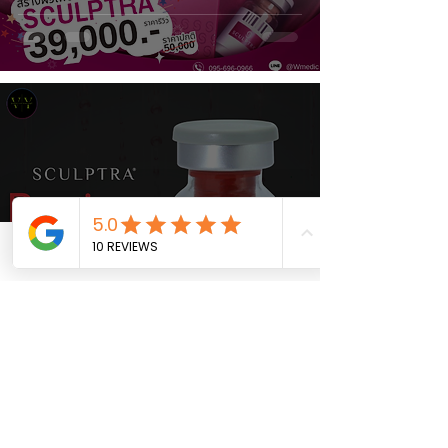
Sculptra กระตุ้นคอลลาเจน
Phone
Email
Facebook
ใบหน้า ผลลัพธ์เร็ว ไม่ต้องพัก
ฟื้น!