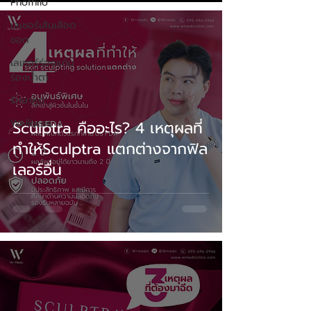
Phofhilo
เลเซอร์เส้นเลือด
ขอด
เลเซอร์ร่องแก้ม
ร่องนํ้าตา
รักษาหูด
Wellness
Sculptra คืออะไร? 4 เหตุผลที่
ทําให้Sculptra แตกต่างจากฟิล
เลอร์อื่น