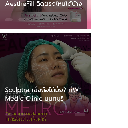
AestheFill ฉีดตรงไหนได้บ้าง
Sculptra เชื่อถือได้มั้ย? ที่W⁺
Medic Clinic นนทบุรี