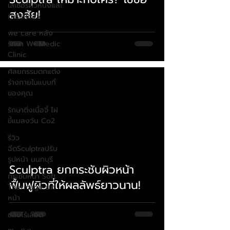
เลเซอร์ผิวหนังและ
สงสัย!
การเลเซอร์
we care หลัง
รักษา W+ Medic
Clinic
ศัลยกรรมตกแต่ง
ร่างกายในแบบที่
ของคุณ
รักษาติ่งเนื้อจี้ ไฝ
ขี้แมลงวัน Co2
รีวิว
ฉีดSculptraปรับ
รูปหน้า นนทบุรี
Sculptra ยกกระชับผิวหน้า
กระชับหน้า Soft
ฟื้นฟูผิวที่ให้ผลลัพธ์ยาวนาน!
Thermage ยก
หน้า
ขลิบไร้เลือด