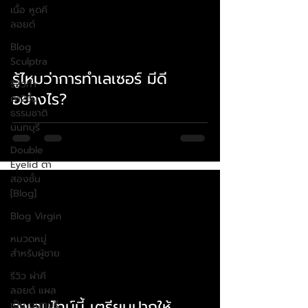
เนื้อ หูดคี
ลอยด์
Blog
 video
Sculptra
รู้ไหมว่าการทำเลเซอร์ มีดี
รีวิวทํา
อย่างไร?
ตา2ชั้น
ธรรมชาติ
นนทบุรี
Double
Eyelid ตา
สองชั้น
[Blog]
Blog Virgin
หมวดหมู่
สำหรับผู้ชาย
รีวิว ผ่าคี
 video
ลอยด์ แผล
วาเลนไทน์นี้ เตรียมปากให้
เป็น นนทบุรี