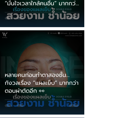
“มั่นใจเวลาใกล้คนอื่น” มากกว่า
💭
หลายคนก่อนทำตาสองชั้น…
กังวลเรื่อง “แผลเย็บ” มากกว่า
ตอนผ่าตัดอีก 👀