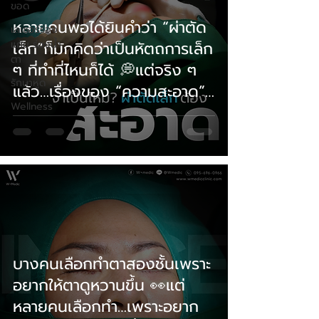
ขอด
หลายคนพอได้ยินคำว่า “ผ่าตัด
เลเซอร์ร่อง
แก้ม ร่องนํ้า
เล็ก”ก็มักคิดว่าเป็นหัตถการเล็ก
ตา
ๆ ที่ทำที่ไหนก็ได้ 💭แต่จริง ๆ
รักษาหูด
แล้ว…เรื่องของ “ความสะอาด”
Wellness
สำคัญมากนะ 👀
บางคนเลือกทำตาสองชั้นเพราะ
อยากให้ตาดูหวานขึ้น 👀แต่
หลายคนเลือกทำ…เพราะอยาก