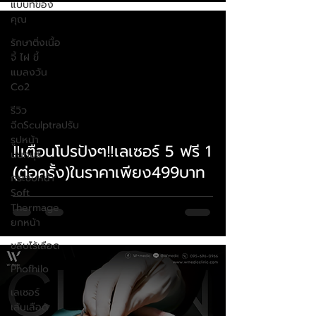
แบบที่ของ
คุณ
รักษาติ่งเนื้อ
จี้ ไฝ ขี้
แมลงวัน
Co2
รีวิว
 video
ฉีดSculptraปรับ
รูปหน้า
‼️เตือนโปรปังๆ‼️เลเซอร์ 5 ฟรี 1
นนทบุรี
(ต่อครั้ง)ในราคาเพียง499บาท
กระชับหน้า
Soft
Thermage
ยกหน้า
ขลิบไร้เลือด
Phofhilo
เลเซอร์
เส้นเลือด