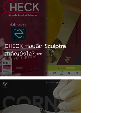
CHECK ก่อนฉีด Sculptra
สำคัญยังไง? 👀