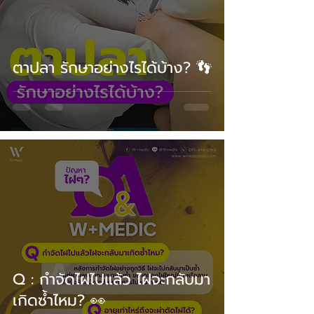
ตาปลา รักษาอย่างไรได้บ้าง? 👣
Q : กำจัดไฝไปแล้ว ไฝจะกลับมา
เกิดซ้ำไหม? 👀