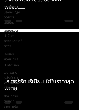
พร้อม.......
การรักษา
ของผู้หญิง
ด้วยวิธี
เลเซอร์
เลเซอร์ขน
กําจัดขน
ถาวร เลเซอร์
ถาวร
เลเซอร์
ผิวหนังและ
การเลเซอร์
 video
we care
หลังรักษา
เลเซอร์รักแร้เนียน ได้ในราคาสุด
W+ Medic
พิเศษ
Clinic
ศัลยกรรม
ตกแต่ง
ร่างกายใน