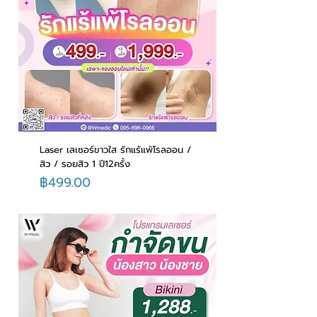
Laser เลเซอร์ขาวใส รักแร้แพ้โรลออน /
สิว / รอยสิว 1 ปี12ครั้ง
ราคา
฿499.00