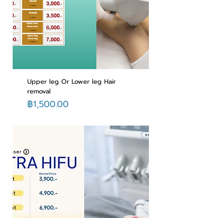
Upper leg Or Lower leg Hair
removal
ราคา
฿1,500.00