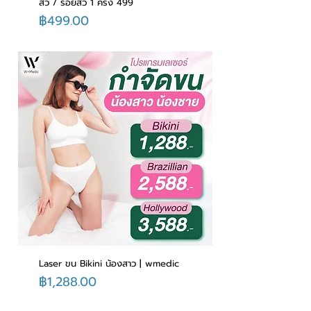
สิว / รอยสิว 1 ครั้ง 499
ราคา
฿499.00
Laser ขน Bikini น้องสาว | wmedic
ราคา
฿1,288.00