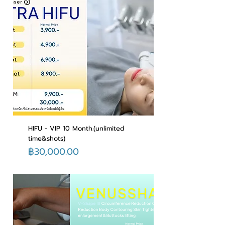
HIFU - VIP 10 Month.(unlimited
time&shots)
ราคา
฿30,000.00