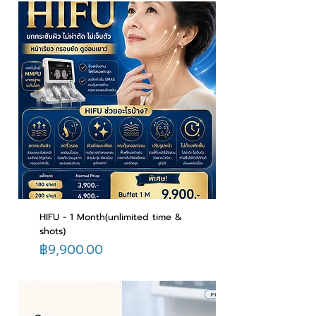
HIFU - 1 Month(unlimited time &
shots)
ราคา
฿9,900.00