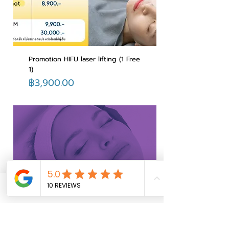
Promotion HIFU laser lifting (1 Free
1)
ราคา
฿3,900.00
Phone
Email
Facebook