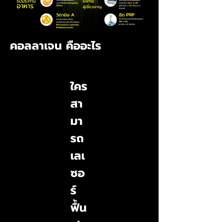
คอลลาเจน คืออะไร
ใคร
สา
มา
รถ
เลเ
ซอ
ร์
ฟื้น