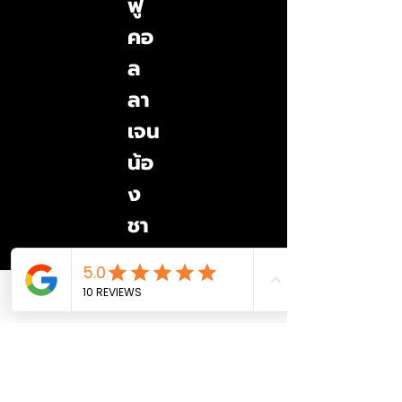
ฟู
คอ
ล
ลา
เจน
น้อ
ง
ชา
ยไ
ด้
Phone
Email
Facebook