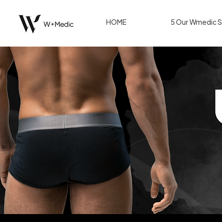
HOME
5 Our Wmedic S