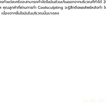
้ในการทำแต่ละครั้งจะสามารถกำจัดไขมันส่วนเกินออกจากบริเวณที่ทำได้
คล คุณลูกค้าที่ผ่านการทำ Coolsculpting จะรู้สึกถึงผลลัพธ์หลังทำ ใน 
 เนื่องจากชั้นไขมันในบริเวณนั้นบางลง
Service
More
W+ Laser & Skin
Promotion
Blog & Review
W+ For Lady
W+ For Men
About Us
W+ We Care
Contact Us
W+ Minor Surgery
Aesthetics
Medical & Vaccine
W+ Wellness
Do Not Sell