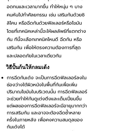
อดทนและเวลามากขึ้น ทำให้หนุ่ม ๆ บาง
คนหันไปทำศัลยกรรม เช่น เสริมก้นด้วยซิ
ลิโคน หรือฉีดก้นด้วยฟิลเลอร์หรือไขมัน
โดยที่เทคนิคเหล่านี้จะให้ผลลัพธ์ที่แตกต่าง
กัน ทีนี้จะเลือกเทคนิคไหนดี ฉีดก้น หรือ
เสริมก้น เพื่อให้ตรงความต้องการที่สุด
และปลอดภัยในเวลาเดียวกัน
วิธีปั้นก้นให้กลมเด้ง
การฉีดก้นเด้ง จะเป็นการฉีดฟิลเลอร์ลงใน
ช่องว่างใต้ผิวหนังในพื้นที่ก้นเพื่อเพิ่ม
ปริมาณไขมันในบริเวณนั้น การฉีดฟิลเลอร์
จะช่วยทำให้ก้นดูเต่งตึงและเต็มเปี่ยมขึ้น
แต่ผลของการฉีดฟิลเลอร์จะมีอายุมากกว่า
การเสริมก้น และอาจจะต้องฉีดซ้ำหลาย
ครั้งในภายหลัง เพื่อคงความสมดุลของ
ก้นเด้งได้