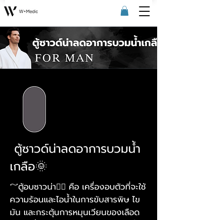
ตู้ซาวด์น่าลดอาการบวมน้ำ
เกลือ🌞
～ตู้อบซาวน่า🧖‍♀ คือ เครื่องอบตัวที่จะใช้
ความร้อนและไอน้ำในการขับสารพิษ ไข
มัน และกระตุ้นการหมุนเวียนของเลือด