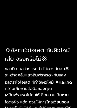
💢อัลตาไวโอเลต กับผิวไหม้
เสีย จริงหรือไม่💢
ขออธิบายอย่างแรกว่า ไม่ควรสับสน❌
ระหว่างคลื่นแสงอินฟราเรด⚡️กับแสง
อัลตราไวโอเลต ที่ทำให้ผิวไหม้ ❌และเกิด
ความเสียหายต่อผิวของคุณ
✔️อินฟราเรดไม่ก่อให้เกิดความเสียหาย
ใดต่อผิว แต่จะช่วยให้การไหลเวียนของ