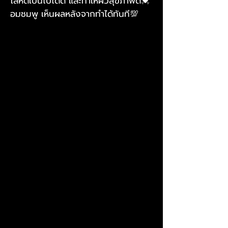
โลหิตเป็นไปได้ดี และทำให้ผิวสุขภาพดี💓
อมชมพู เห็นผลหลังจากทำได้ทันที💯