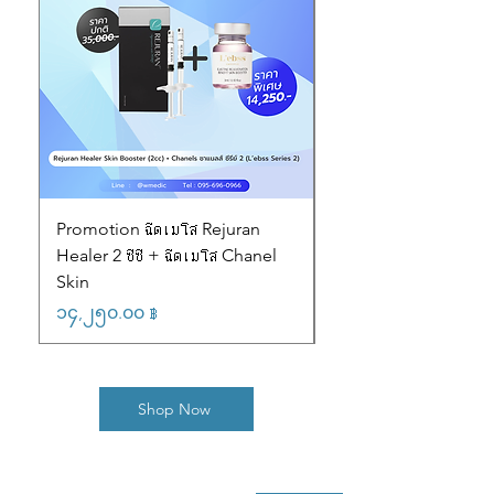
Promotion ฉีดเมโส Rejuran
Profhilo (2cc) (32000
Healer 2 ซีซี + ฉีดเมโส Chanel
@wmedic
Skin
Regular Price
၃၂,၀၀၀.၀၀ ฿
Price
၁၄,၂၅၀.၀၀ ฿
Shop Now