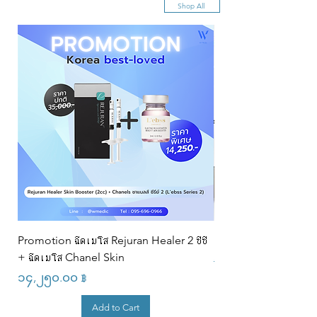
Shop All
Promotion ฉีดเมโส Rejuran Healer 2 ซีซี
Profhilo (2cc) (320
+ ฉีดเมโส Chanel Skin
Regular Price
၃၂,၀၀၀.၀၀ ฿
Price
၁၄,၂၅၀.၀၀ ฿
Add to Cart