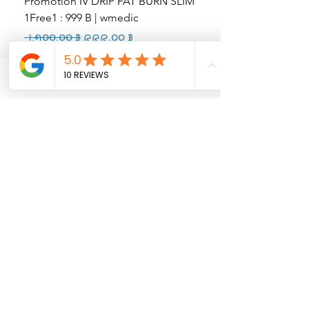
Promotion IV DRIP FAT BURN SLIM
IV Drip Bar / Burn & Sl
1Free1 : 999 B | wmedic
ผลาญ ฟื้นฟูร่างกาย ควบคุมน
ภายใน
Regular Price
Sale Price
၂,၅၀၀.၀၀ ฿
၉၉၉.၀၀ ฿
Price
၃,၅၀၀.၀၀ ฿
Phone
Email
Facebook
Promotion Laser