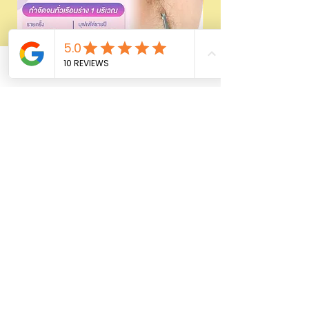
Phone
Email
Facebook
Laser Hair removal ขนด้วย 𝗗𝗜𝗢𝗗𝗘
Promotion เลเซอร์ขนน
499/1999 | wmedic
Regular Price
၁,၅၀၀.၀၀ ฿
Price
၄၉၉.၀၀ ฿
Add to Cart
FOR LADY
Shop All