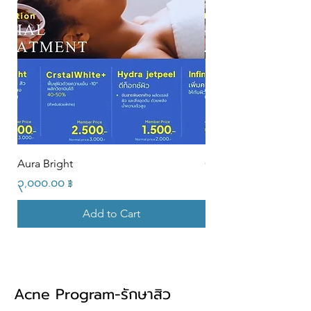
Aura Bright
CrstalWhite+
Price
Price
၃,၀၀၀.၀၀ ฿
၃,၀၀၀.၀၀ ฿
Add to Cart
Acne Program-รักษาสิว