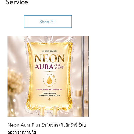
Service
Shop All
Neon Aura Plus ผิวไบรท์ระดับลักชัวรี่ ฟื้นฟู
NAD+ CJ 100ml สำหรั
ออร่าจากภายใน
(6900/5000) @w