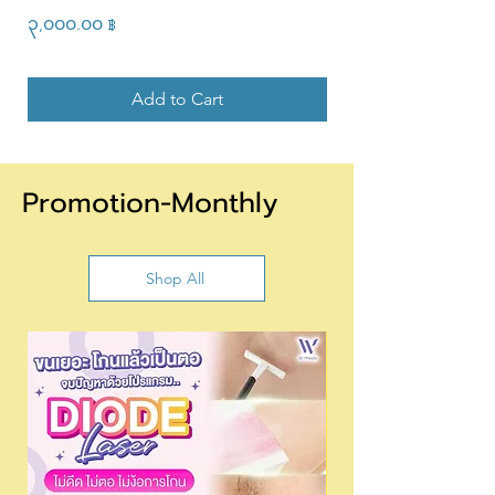
Price
Price
၃,၀၀၀.၀၀ ฿
၆,၉၀၀.၀၀ ฿
Add to Cart
Promotion-Monthly
Shop All