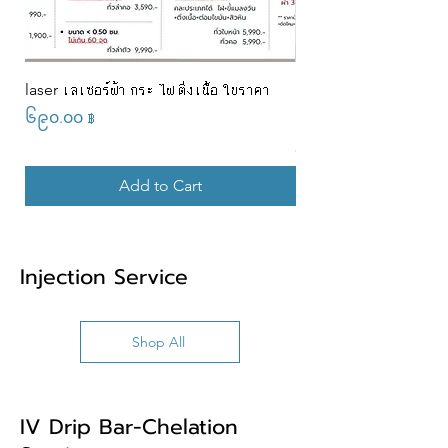
laser เลเซอร์ฝ้า กระ ไฝ ติ่งเนื้อ ใบราคา
Promotion ร้อยไหมคอลล
ราคา 2,899 บาท ✨ แถมเพิ
Price
၆၉၀.၀၀ ฿
Price
၂,၈၉၉.၀၀ ฿
Add to Cart
Injection Service
Shop All
IV Drip Bar-Chelation