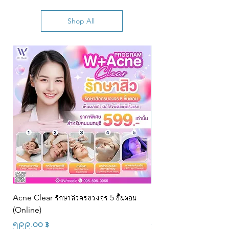
Shop All
Acne Clear รักษาสิวครบวงจร 5 ขั้นตอน
PRP + Rejuran Skin R
(Online)
Program (9s)@w
Price
Regular Price
၅၉၉.၀၀ ฿
၂၂,၉၀၀.၀၀ ฿