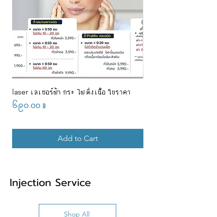
laser เลเซอร์ฝ้า กระ ไฝ ติ่งเนื้อ ใบราคา
Promotion ร้อยไหมคอลล
ราคา 2,899 บาท ✨ แถมเพิ
Price
၆၉၀.၀၀ ฿
Price
၂,၈၉၉.၀၀ ฿
Add to Cart
Injection Service
Shop All