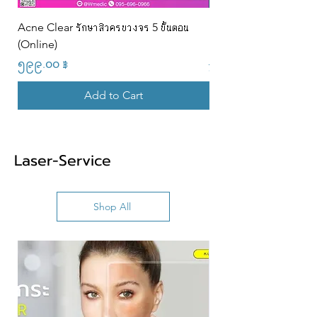
Acne Clear รักษาสิวครบวงจร 5 ขั้นตอน
PRP + Rejuran Skin R
(Online)
Program (9s)@w
Price
Regular Price
၅၉၉.၀၀ ฿
၂၂,၉၀၀.၀၀ ฿
Add to Cart
Laser-Service
Shop All