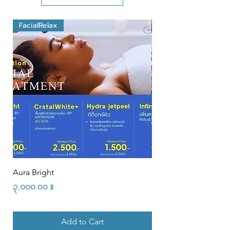
FacialRelax
Aura Bright
CrstalWhite+
Price
Price
၃,၀၀၀.၀၀ ฿
၃,၀၀၀.၀၀ ฿
Add to Cart