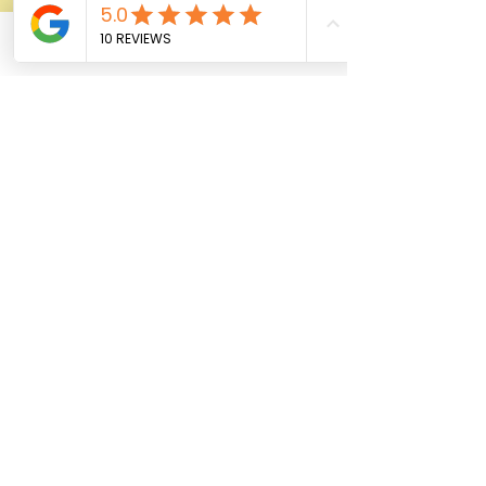
Phone
Email
Facebook
Laser Hair removal ขนด้วย 𝗗𝗜𝗢𝗗𝗘
Promotion เลเซอร์ขนน
499/1999 | wmedic
Regular Price
၁,၅၀၀.၀၀ ฿
Price
၄၉၉.၀၀ ฿
Add to Cart
FOR LADY