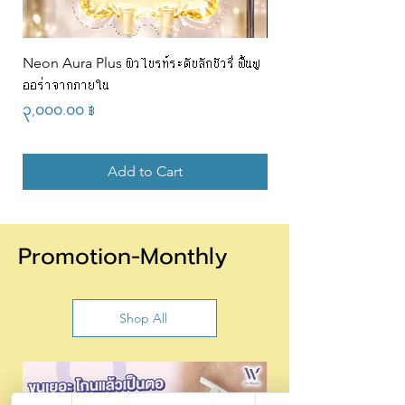
Neon Aura Plus ผิวไบรท์ระดับลักชัวรี่ ฟื้นฟู
NAD+ CJ 100ml สำหรั
ออร่าจากภายใน
(6900/5000) @w
Price
Price
၃,၀၀၀.၀၀ ฿
၆,၉၀၀.၀၀ ฿
Add to Cart
Promotion-Monthly
Shop All