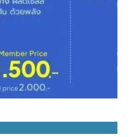
CrstalWh
Price
၃,၀၀၀.၀၀