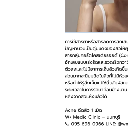
การใช้สารยาหรือสารลดการอักเสบฉี
ปัญหาบวมเป็นตุ่มแดงของสิวให้ย
สารกลุ่มคอร์ติโคสเตียรอยด์ (Cor
อักเสบแบบเร่งรัดและรวดเร็วกว่าวิ
ตัวลงและไม่มีอาการเจ็บสิวเกิดขึ
ส่วนมากจะนิยมฉีดในสิวที่ไม่มีหั
หรือทำให้รู้สึกเจ็บแม้ใช้นิ้วสัมผั
ระยะเวลาในการรักษาค่อนข้างนาน
หลังจากสิวแห้งแล้วได้
Acne ฉีดสิว 1 เม็ด
W+ Medic Clinic – นนทบุรี
📞 095-696-0966 LINE: @w