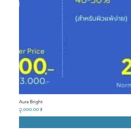
Aura Bright
Price
၃,၀၀၀.၀၀ ฿