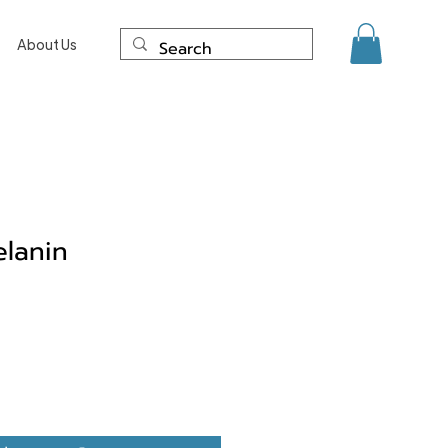
About Us
lanin