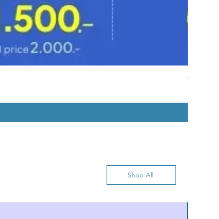
CrstalWh
ราคา
฿3,000.0
Shop All