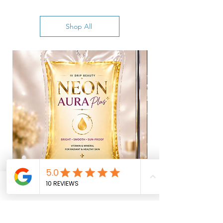
Shop All
Phone
Email
Facebook
Neon Aura Plus ผิวไบรท์ระดับลักชัวรี่
NAD+ CJ 100ml สำห
ฟื้นฟูออร่าจากภายใน
(6900/5000) @w