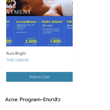
Aura Bright
CrstalWhite+
Price
Price
THB 3,000.00
THB 3,000.00
Add to Cart
Acne Program-รักษาสิว