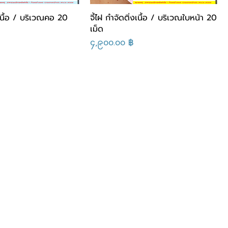
งเนื้อ / บริเวณคอ 20
จี้ไฝ กำจัดติ่งเนื้อ / บริเวณใบหน้า 20
เม็ด
Price
၄,၉၀၀.၀၀ ฿