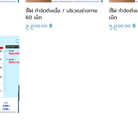
จี้ไฝ กำจัดติ่งเนื้อ / บริเวณร่างกาย
จี้ไฝ กำจัดติ่
60 เม็ด
เม็ด
Price
Price
၉,၉၀၀.၀၀ ฿
၅,၉၀၀.၀၀ ฿