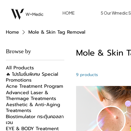
HOME
5 Our Wmedic S
Home
Mole & Skin Tag Removal
Mole & Skin 
Browse by
All Products
🔥 โปรโมชั่นพิเศษ Special
9 products
Promotions
Acne Treatment Program
Advanced Laser &
Thermage Treatments
Aesthetic & Anti-Aging
Treatments
Biostimulator กระตุ้นคอลลา
เจน
EYE & BODY Treatment