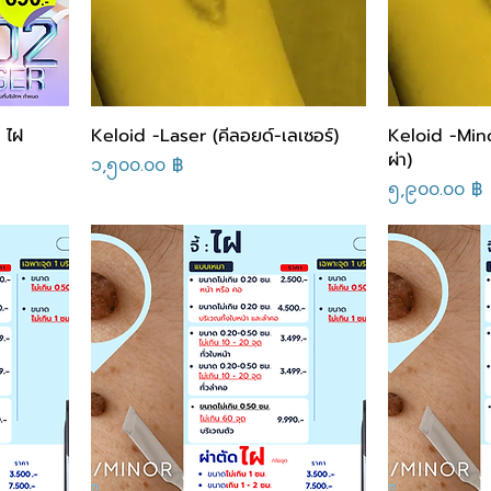
 ไฝ
Keloid -Laser (คีลอยด์-เลเซอร์)
Keloid -Mino
ผ่า)
Price
၁,၅၀၀.၀၀ ฿
Price
၅,၉၀၀.၀၀ ฿