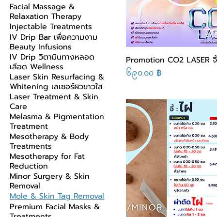
Facial Massage &
Relaxation Therapy
Injectable Treatments
IV Drip Bar เพื่อความงาม
Beauty Infusions
IV Drip วิตามินทางหลอด
Promotion CO2 LASER จี้
เลือด Wellness
Price
၆၉၀.၀၀ ฿
Laser Skin Resurfacing &
Whitening เลเซอร์ผิวขาวใส
Laser Treatment & Skin
Care
Melasma & Pigmentation
Treatment
Mesotherapy & Body
Treatments
Mesotherapy for Fat
Reduction
Minor Surgery & Skin
Removal
Mole & Skin Tag Removal
Premium Facial Masks &
Treatments