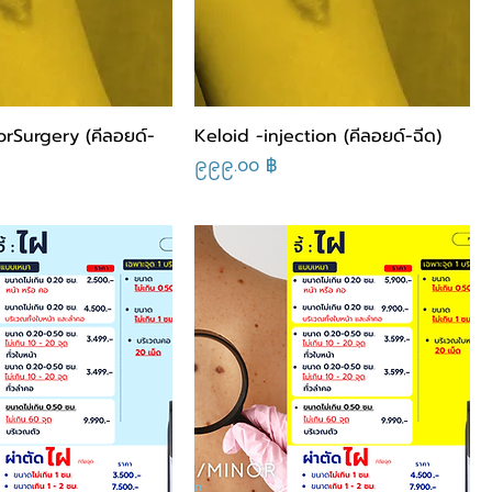
rSurgery (คีลอยด์-
Keloid -injection (คีลอยด์-ฉีด)
Price
၉၉၉.၀၀ ฿