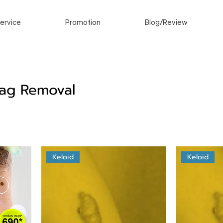
ervice
Promotion
Blog/Review
Tag Removal
Keloid
Keloid