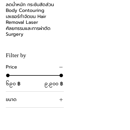
ลดน้ำหนัก กระชับสัดส่วน
Body Contouring
เลเซอร์กำจัดขน Hair
Removal Laser
ศัลยกรรมและการผ่าตัด
Surgery
Filter by
Price
၆၉၀ ฿
၉,၉၀၀ ฿
ขนาด
Keloid(ฉีด-inj)<1cm
size L
size M